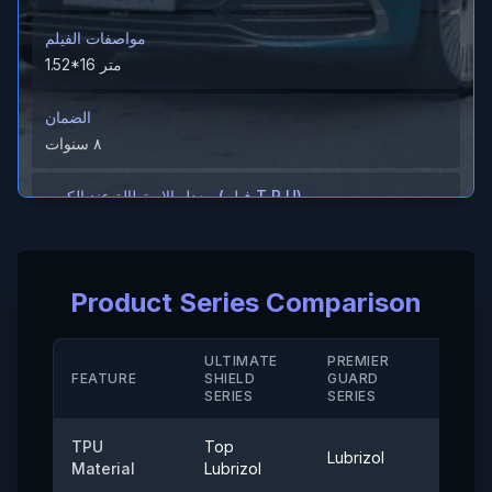
مواصفات الفيلم
1.52*16 متر
الضمان
٨ سنوات
معدل الاستطالة عند الكسر (فيلم T P U)
＞600%
معدل الاستطالة عند الكسر (الطلاء الصلب/ M D)
Product Series Comparison
＞280（%）
مقاومة الحرارة
ULTIMATE
PREMIER
STAN
FEATURE
SHIELD
GUARD
-40° إلى 120°
SERIE
SERIES
SERIES
قوة الالتصاق
TPU
Top
Lubrizol
Cove
≤0.35 (نيوتن/25 ملم)
Material
Lubrizol