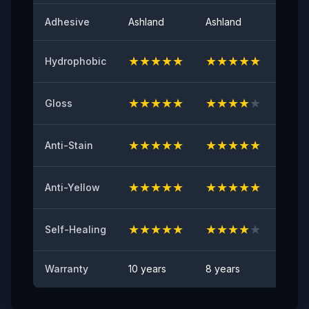
لمعان السطح عند 60 درجة
Adhesive
Ashland
Ashland
Ashla
٩٤
★
★
★
★
★
★
★
★
★
★
★
★
Hydrophobic
اللاصق الأولي
≥٨ (نيوتن/٢٥مم)
★
★
★
★
★
★
★
★
★
★
★
★
Gloss
مقاومة الاصفرار
≤2
★
★
★
★
★
★
★
★
★
★
★
★
Anti-Stain
اختبار مقاومة الشظايا الصخرية
اجتياز
★
★
★
★
★
★
★
★
★
★
★
★
Anti-Yellow
مقاومة البقع
★
★
★
★
★
★
★
★
★
★
★
★
لا توجد بقع مرئية
Self-Healing
Warranty
10 years
8 years
6 yea