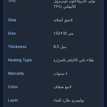
بولي كابرولاكتون لوبريزول
TPU
TPU الأليفاتي
لاصق أشلاند
Glue
1.52*16 متر
Size
8.5 ميل
Thickness
طلاء ذاتي الالتئام بالحرارة
Healing Type
٨ سنوات
Warranty
لامع شفاف
Color
بوليمري طارد للماء
Layer