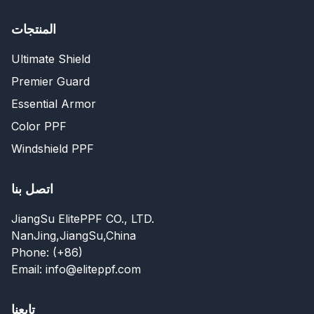
المنتجات
Ultimate Shield
Premier Guard
Essential Armor
Color PPF
Windshield PPF
اتصل بنا
JiangSu ElitePPF CO., LTD.
NanJing,JiangSu,China
Phone: (+86)
Email: info@eliteppf.com
تابعنا