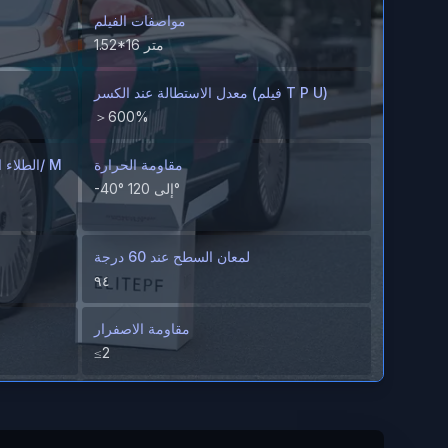
مواصفات الفيلم
1.52*16 متر
معدل الاستطالة عند الكسر (فيلم T P U)
＞600%
مقاومة الحرارة
-40° إلى 120°
لمعان السطح عند 60 درجة
٩٤
مقاومة الاصفرار
≤2
مقاومة البقع
لا توجد بقع مرئية