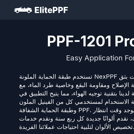
PPF-1201 Pro
Easy Application Fo
تستخدم طبقة الحماية الملونة NexPPF تقنية الطلاء النانوية البوليمرية المتقدمة وعمليات بثق TPU الملونة.
 الإصلاح ومقاومة البقع وخاصية طرد الماء، مع
دينا بتقنية توجيه الهواء، مما يتيح التطبيق في
لاستخدام لمستخدمي كل من الفينيل الملون PVC
وطبقة الحماية الشفافة PPF. مع وجود أكثر من 150 لونًا عاديًا متوفرًا في المخزون، لا يوجد وقت انتظار
، نقدم ألوانًا جديدة كل ربع سنة ونقدم خدمات
لبية احتياجات عملائنا الفريدة.