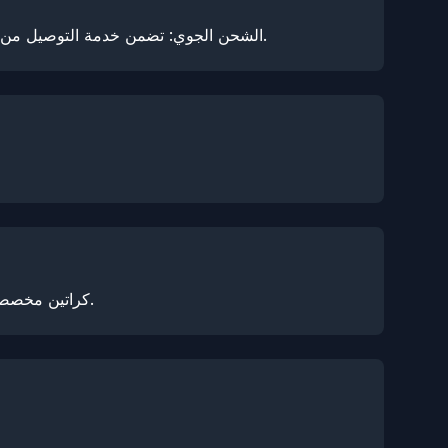
الشحن الجوي: تضمن خدمة التوصيل من الباب إلى الباب التسليم في غضون 7 أيام. الشحن البحري: اعتمادًا على المنطقة، يستغرق التسليم عادة من 30 إلى 45 يومًا.
كراتين مخصصة، عبوات طبقة حماية الطلاء، أدوات تطبيق متنوعة لطبقة حماية الطلاء، مواد ترويجية، معدات اختبار، جدران عرض، والمزيد.