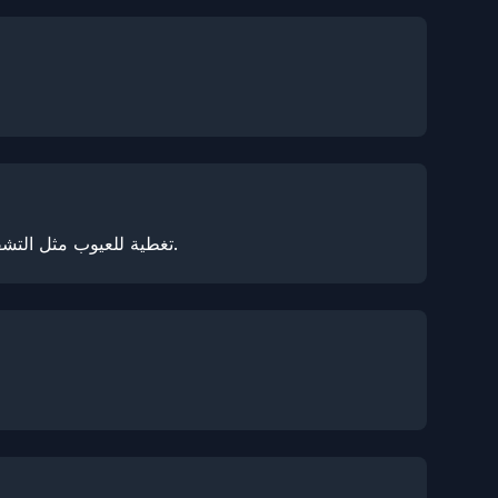
يوفر NexPPF تغطية للعيوب مثل التشقق والاصفرار وتغير اللون والتقشير وانفصال الطبقات وإزالة اللاصق والفقاعات، وكلها تعتبر مطالبات مقبولة.