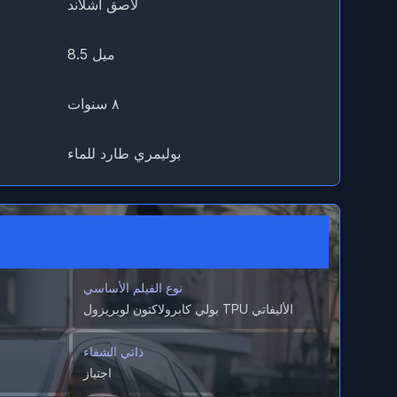
لاصق أشلاند
8.5 ميل
٨ سنوات
بوليمري طارد للماء
نوع الفيلم الأساسي
بولي كابرولاكتون لوبريزول TPU الأليفاتي
ذاتي الشفاء
اجتياز