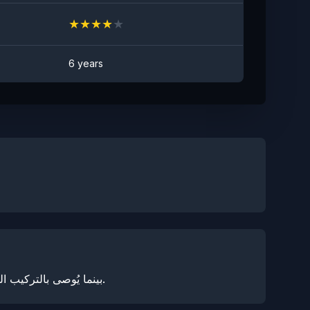
★
★
★
★
★
6 years
بينما يُوصى بالتركيب المهني للحصول على أفضل النتائج، فإن فيلم حماية الطلاء الخاص بنا مصمم للتركيب بسهولة نسبية من قبل المهنيين المدربين.