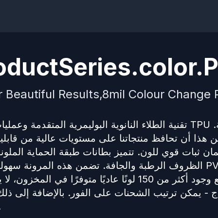
ductSeries.color.P
r Beautiful Results,8mil Colour Change P
 هذا أن تحافظ منتجاتنا على مستويات عالية من قابلية
ن ثبات قوي للون. تتميز بطانات طبقة الحماية الملونة ل
الظروف الرطبة والجافة. تضمن هذه المرونة سهولة ا
تاج - يمكن ترتيب الشحنات على الفور. بالإضافة إلى ذلك
تخصيص الألوان لت