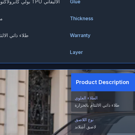
Glue
بولي كابرولاكتون لوبريزول TPU الأليفاتي
Thickness
1.52*
Warranty
طلاء ذاتي الالتئ
Layer
Product Description
الطلاء العلوي
طلاء ذاتي الالتئام بالحرارة
نوع اللاصق
لاصق أشلاند