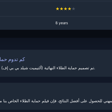
★
★
★
★
★
8 years
كم تدوم حماي
تم تصميم حماية الطلاء النهائية (ألتيميت شيلد بي بي إف) لدينا لتدوم حتى 10 سنوات مع العناية والصيانة المناسبة.