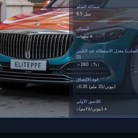
سماكة الفيلم
8.5 ميل
الضمان
٨ سنوات
معدل الاستطالة عند الكسر (الطلاء الصلب/ M
D)
＞280（%）
قوة الالتصاق
≤0.35 (نيوتن/25 ملم)
اللاصق الأولي
≥٨ (نيوتن/٢٥مم)
اختبار مقاومة الشظايا الصخرية
اجتياز