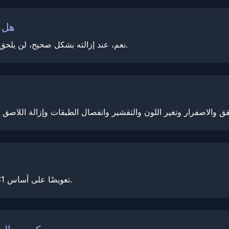
هل ي
نعم، عند إزالته بشكل صحيح، لن يلحق فيلم حماية الطلاء الخاص بنا أي ضرر بالطلاء الأساسي.
تضمن NexPPF تعويضًا على أساس 1:1 لأي مشاكل تنشأ خلال فترة الضمان.