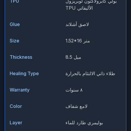
بولي كابرولاكتون لوبريزول
TPU
TPU الأليفاتي
لاصق أشلاند
Glue
1.52*16 متر
Size
8.5 ميل
Thickness
طلاء ذاتي الالتئام بالحرارة
Healing Type
٨ سنوات
Warranty
لامع شفاف
Color
بوليمري طارد للماء
Layer