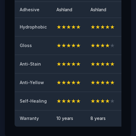
لمعان السطح عند 60 درجة
Adhesive
Ashland
Ashland
Ashla
٩٤
★
★
★
★
★
★
★
★
★
★
★
★
Hydrophobic
اللاصق الأولي
≥٨ (نيوتن/٢٥مم)
★
★
★
★
★
★
★
★
★
★
★
★
Gloss
مقاومة الاصفرار
≤2
★
★
★
★
★
★
★
★
★
★
★
★
Anti-Stain
اختبار مقاومة الشظايا الصخرية
اجتياز
★
★
★
★
★
★
★
★
★
★
★
★
Anti-Yellow
مقاومة البقع
★
★
★
★
★
★
★
★
★
★
★
★
لا توجد بقع مرئية
Self-Healing
Warranty
10 years
8 years
6 yea