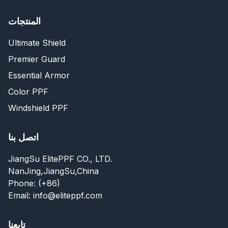
المنتجات
Ultimate Shield
Premier Guard
Essential Armor
Color PPF
Windshield PPF
اتصل بنا
JiangSu ElitePPF CO., LTD.
NanJing,JiangSu,China
Phone: (+86)
Email: info@eliteppf.com
تابعنا