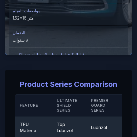
مواصفات الفيلم
1.52*16 متر
الضمان
٨ سنوات
معدل الاستطالة عند الكسر (فيلم T P U)
＞600%
معدل الاستطالة عند الكسر (الطلاء الصلب/ M D)
Product Series Comparison
＞280（%）
مقاومة الحرارة
ULTIMATE
PREMIER
STAN
FEATURE
SHIELD
GUARD
-40° إلى 120°
SERIE
SERIES
SERIES
قوة الالتصاق
TPU
Top
Lubrizol
Cove
≤0.35 (نيوتن/25 ملم)
Material
Lubrizol