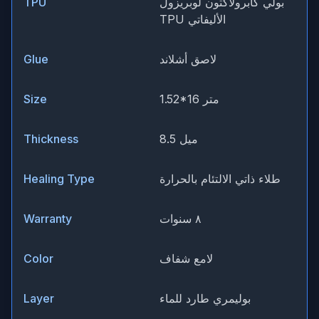
بولي كابرولاكتون لوبريزول
TPU
TPU الأليفاتي
لاصق أشلاند
Glue
1.52*16 متر
Size
8.5 ميل
Thickness
طلاء ذاتي الالتئام بالحرارة
Healing Type
٨ سنوات
Warranty
لامع شفاف
Color
بوليمري طارد للماء
Layer