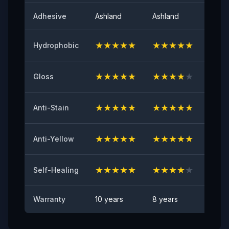
لمعان السطح عند 60 درجة
Adhesive
Ashland
Ashland
Ashla
٩٤
★
★
★
★
★
★
★
★
★
★
★
★
Hydrophobic
اللاصق الأولي
≥٨ (نيوتن/٢٥مم)
★
★
★
★
★
★
★
★
★
★
★
★
Gloss
مقاومة الاصفرار
≤2
★
★
★
★
★
★
★
★
★
★
★
★
Anti-Stain
اختبار مقاومة الشظايا الصخرية
اجتياز
★
★
★
★
★
★
★
★
★
★
★
★
Anti-Yellow
مقاومة البقع
★
★
★
★
★
★
★
★
★
★
★
★
لا توجد بقع مرئية
Self-Healing
Warranty
10 years
8 years
6 yea