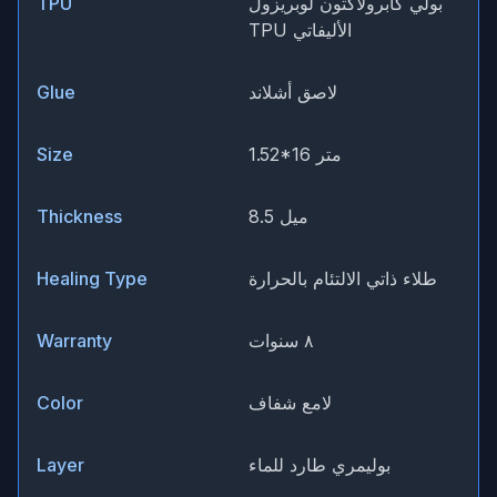
بولي كابرولاكتون لوبريزول
TPU
TPU الأليفاتي
لاصق أشلاند
Glue
1.52*16 متر
Size
8.5 ميل
Thickness
طلاء ذاتي الالتئام بالحرارة
Healing Type
٨ سنوات
Warranty
لامع شفاف
Color
بوليمري طارد للماء
Layer