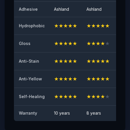
لمعان السطح عند 60 درجة
Adhesive
Ashland
Ashland
Ashla
٩٤
★
★
★
★
★
★
★
★
★
★
★
★
Hydrophobic
اللاصق الأولي
≥٨ (نيوتن/٢٥مم)
★
★
★
★
★
★
★
★
★
★
★
★
Gloss
مقاومة الاصفرار
≤2
★
★
★
★
★
★
★
★
★
★
★
★
Anti-Stain
اختبار مقاومة الشظايا الصخرية
اجتياز
★
★
★
★
★
★
★
★
★
★
★
★
Anti-Yellow
مقاومة البقع
★
★
★
★
★
★
★
★
★
★
★
★
لا توجد بقع مرئية
Self-Healing
Warranty
10 years
8 years
6 yea