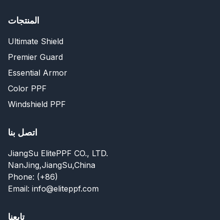
المنتجات
Ultimate Shield
Premier Guard
Essential Armor
Color PPF
Windshield PPF
اتصل بنا
JiangSu ElitePPF CO., LTD.
NanJing,JiangSu,China
Phone: (+86)
Email: info@eliteppf.com
تابعنا