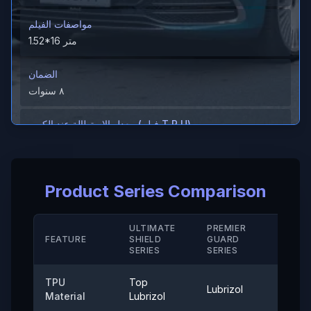
مواصفات الفيلم
1.52*16 متر
الضمان
٨ سنوات
معدل الاستطالة عند الكسر (فيلم T P U)
＞600%
معدل الاستطالة عند الكسر (الطلاء الصلب/ M D)
Product Series Comparison
＞280（%）
مقاومة الحرارة
ULTIMATE
PREMIER
STAN
FEATURE
SHIELD
GUARD
-40° إلى 120°
SERIE
SERIES
SERIES
قوة الالتصاق
TPU
Top
Lubrizol
Cove
≤0.35 (نيوتن/25 ملم)
Material
Lubrizol