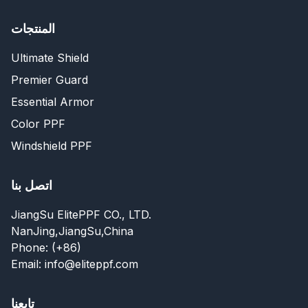
المنتجات
Ultimate Shield
Premier Guard
Essential Armor
Color PPF
Windshield PPF
اتصل بنا
JiangSu ElitePPF CO., LTD.
NanJing,JiangSu,China
Phone: (+86)
Email: info@eliteppf.com
تابعنا