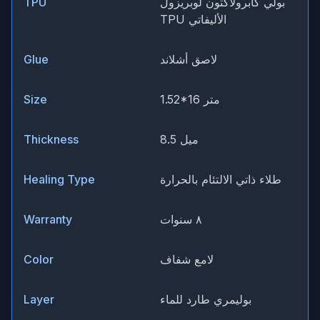
بولي كابرولاكتون لوبريزول
TPU
TPU الأليفاتي
لاصق أشلاند
Glue
1.52*16 متر
Size
8.5 ميل
Thickness
طلاء ذاتي الالتئام بالحرارة
Healing Type
٨ سنوات
Warranty
لامع شفاف
Color
بوليمري طارد للماء
Layer