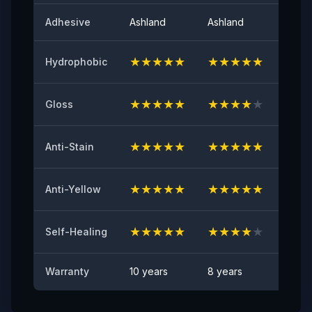
لمعان السطح عند 60 درجة
Adhesive
Ashland
Ashland
Ashla
٩٤
★
★
★
★
★
★
★
★
★
★
★
★
Hydrophobic
اللاصق الأولي
≥٨ (نيوتن/٢٥مم)
★
★
★
★
★
★
★
★
★
★
★
★
Gloss
مقاومة الاصفرار
≤2
★
★
★
★
★
★
★
★
★
★
★
★
Anti-Stain
اختبار مقاومة الشظايا الصخرية
اجتياز
★
★
★
★
★
★
★
★
★
★
★
★
Anti-Yellow
مقاومة البقع
★
★
★
★
★
★
★
★
★
★
★
★
لا توجد بقع مرئية
Self-Healing
Warranty
10 years
8 years
6 yea