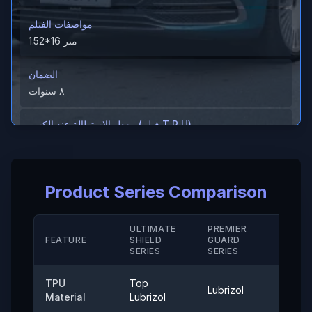
مواصفات الفيلم
1.52*16 متر
الضمان
٨ سنوات
معدل الاستطالة عند الكسر (فيلم T P U)
＞600%
معدل الاستطالة عند الكسر (الطلاء الصلب/ M D)
Product Series Comparison
＞280（%）
مقاومة الحرارة
ULTIMATE
PREMIER
STAN
FEATURE
SHIELD
GUARD
-40° إلى 120°
SERIE
SERIES
SERIES
قوة الالتصاق
TPU
Top
Lubrizol
Cove
≤0.35 (نيوتن/25 ملم)
Material
Lubrizol