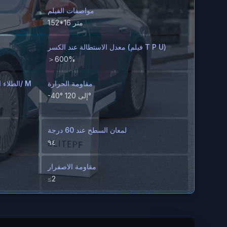
مواصفات الفيلم
1.52*16 متر
معدل الاستطالة عند الكسر (فيلم T P U)
＞600%
مقاومة الحرارة
-40° إلى 120°
لمعان السطح عند 60 درجة
٩٤
مقاومة الاصفرار
≤2
مقاومة البقع
لا توجد بقع مرئية