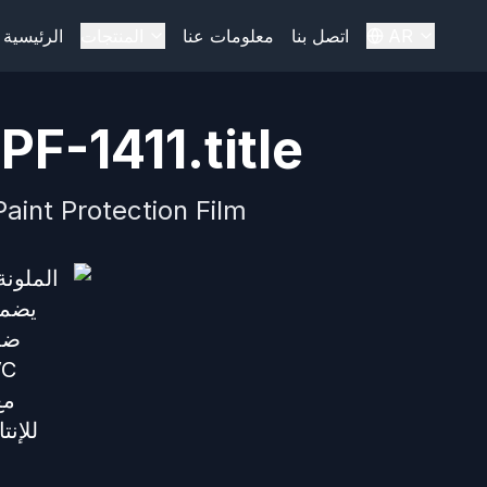
AR
اتصل بنا
معلومات عنا
المنتجات
الرئيسية
F-1411.title
aint Protection Film
يضمن
ضما
للإن