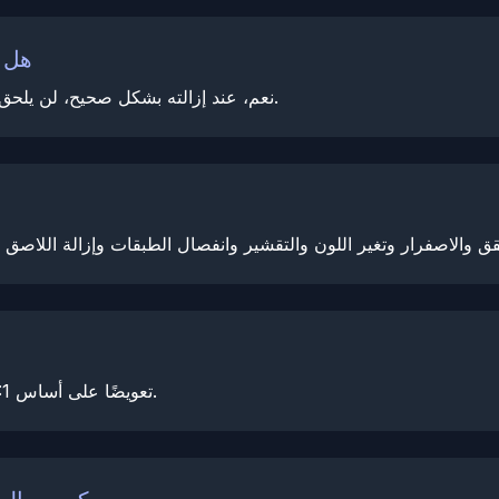
هل ي
نعم، عند إزالته بشكل صحيح، لن يلحق فيلم حماية الطلاء الخاص بنا أي ضرر بالطلاء الأساسي.
تضمن NexPPF تعويضًا على أساس 1:1 لأي مشاكل تنشأ خلال فترة الضمان.