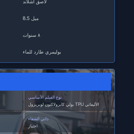
لاصق أشلاند
8.5 ميل
٨ سنوات
بوليمري طارد للماء
نوع الفيلم الأساسي
بولي كابرولاكتون لوبريزول TPU الأليفاتي
ذاتي الشفاء
اجتياز