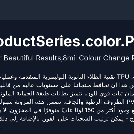
oductSeries.color.PP
r Beautiful Results,8mil Colour Change P
 هذا أن تحافظ منتجاتنا على مستويات عالية من قابلية
ن ثبات قوي للون. تتميز بطانات طبقة الحماية الملونة ل
الظروف الرطبة والجافة. تضمن هذه المرونة سهولة ا
تاج - يمكن ترتيب الشحنات على الفور. بالإضافة إلى ذلك
تخصيص الألوان لت