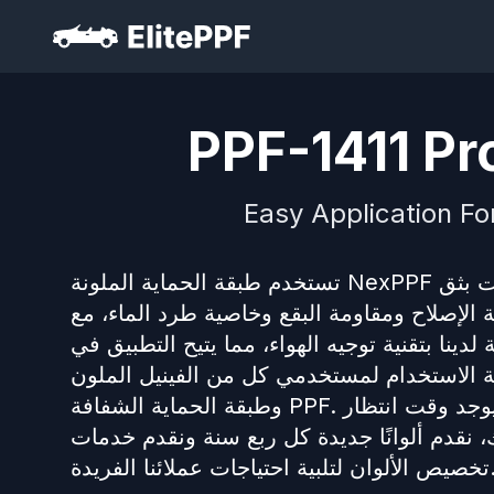
PPF-1411 Pr
Easy Application Fo
تستخدم طبقة الحماية الملونة NexPPF تقنية الطلاء النانوية البوليمرية المتقدمة وعمليات بثق TPU الملونة.
 الإصلاح ومقاومة البقع وخاصية طرد الماء، مع
دينا بتقنية توجيه الهواء، مما يتيح التطبيق في
لاستخدام لمستخدمي كل من الفينيل الملون PVC
وطبقة الحماية الشفافة PPF. مع وجود أكثر من 150 لونًا عاديًا متوفرًا في المخزون، لا يوجد وقت انتظار
، نقدم ألوانًا جديدة كل ربع سنة ونقدم خدمات
لبية احتياجات عملائنا الفريدة.