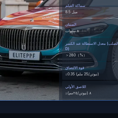
سماكة الفيلم
8.5 ميل
الضمان
٨ سنوات
معدل الاستطالة عند الكسر (الطلاء الصلب/ M
D)
＞280（%）
قوة الالتصاق
≤0.35 (نيوتن/25 ملم)
اللاصق الأولي
≥٨ (نيوتن/٢٥مم)
اختبار مقاومة الشظايا الصخرية
اجتياز