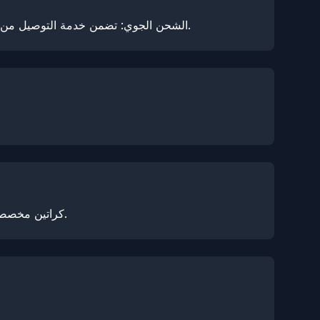
الشحن الجوي: تضمن خدمة التوصيل من الباب إلى الباب التسليم في غضون 7 أيام. الشحن البحري: اعتمادًا على المنطقة، يستغرق التسليم عادة من 30 إلى 45 يومًا.
كراتين مخصصة، عبوات طبقة حماية الطلاء، أدوات تطبيق متنوعة لطبقة حماية الطلاء، مواد ترويجية، معدات اختبار، جدران عرض، والمزيد.