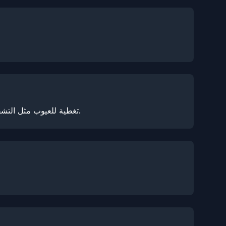
يوفر NexPPF تغطية للعيوب مثل التشقق والاصفرار وتغير اللون والتقشير وانفصال الطبقات وإزالة اللاصق والفقاعات، وكلها تعتبر مطالبات مقبولة.