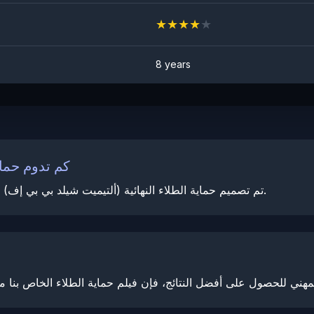
★
★
★
★
★
8 years
كم تدوم حماي
تم تصميم حماية الطلاء النهائية (ألتيميت شيلد بي بي إف) لدينا لتدوم حتى 10 سنوات مع العناية والصيانة المناسبة.