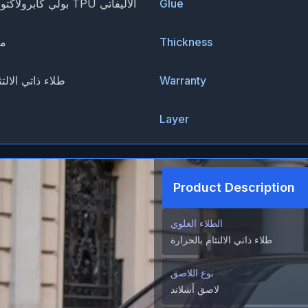
Glue
بولي كابرولاكتون لوبريزول TPU الأليفاتي
Thickness
1.52*
Warranty
طلاء ذاتي الالتئ
Layer
Product Description
الطلاء العلوي
طلاء ذاتي الالتئام بالحرارة
نوع اللاصق
لاصق أشلاند