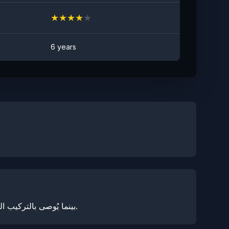
★
★
★
★
★
6 years
بينما يُوصى بالتركيب المهني للحصول على أفضل النتائج، فإن فيلم حماية الطلاء الخاص بنا مصمم للتركيب بسهولة نسبية من قبل المهنيين المدربين.