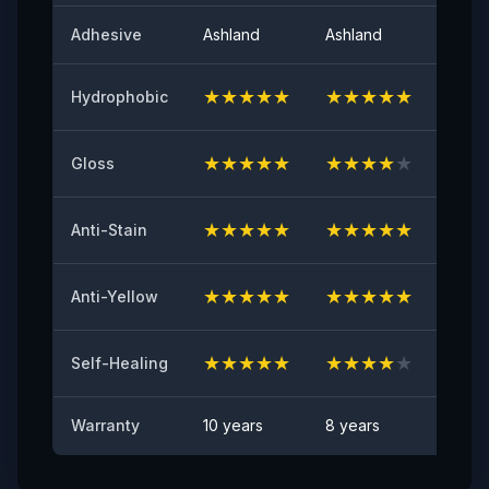
لمعان السطح عند 60 درجة
Adhesive
Ashland
Ashland
Ashla
٩٤
★
★
★
★
★
★
★
★
★
★
★
★
Hydrophobic
اللاصق الأولي
≥٨ (نيوتن/٢٥مم)
★
★
★
★
★
★
★
★
★
★
★
★
Gloss
مقاومة الاصفرار
≤2
★
★
★
★
★
★
★
★
★
★
★
★
Anti-Stain
اختبار مقاومة الشظايا الصخرية
اجتياز
★
★
★
★
★
★
★
★
★
★
★
★
Anti-Yellow
مقاومة البقع
★
★
★
★
★
★
★
★
★
★
★
★
لا توجد بقع مرئية
Self-Healing
Warranty
10 years
8 years
6 yea