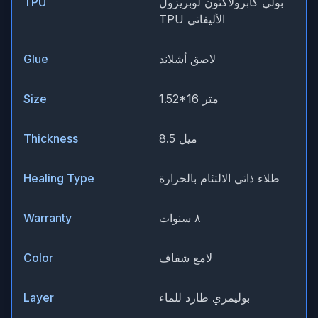
بولي كابرولاكتون لوبريزول
TPU
TPU الأليفاتي
لاصق أشلاند
Glue
1.52*16 متر
Size
8.5 ميل
Thickness
طلاء ذاتي الالتئام بالحرارة
Healing Type
٨ سنوات
Warranty
لامع شفاف
Color
بوليمري طارد للماء
Layer