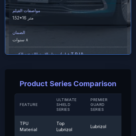
مواصفات الفيلم
1.52*16 متر
الضمان
٨ سنوات
معدل الاستطالة عند الكسر (فيلم T P U)
＞600%
معدل الاستطالة عند الكسر (الطلاء الصلب/ M D)
Product Series Comparison
＞280（%）
مقاومة الحرارة
ULTIMATE
PREMIER
STAN
FEATURE
SHIELD
GUARD
-40° إلى 120°
SERIE
SERIES
SERIES
قوة الالتصاق
TPU
Top
Lubrizol
Cove
≤0.35 (نيوتن/25 ملم)
Material
Lubrizol