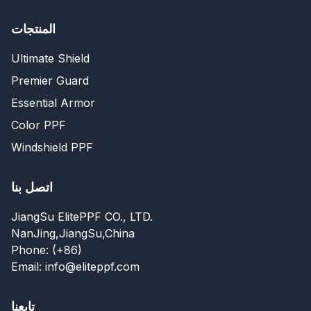
المنتجات
Ultimate Shield
Premier Guard
Essential Armor
Color PPF
Windshield PPF
اتصل بنا
JiangSu ElitePPF CO., LTD.
NanJing,JiangSu,China
Phone: (+86)
Email: info@eliteppf.com
تابعنا