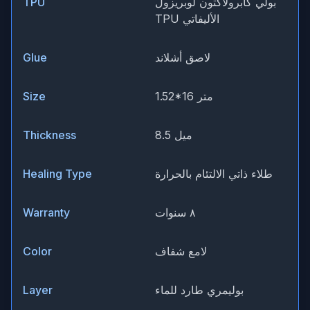
بولي كابرولاكتون لوبريزول
TPU
TPU الأليفاتي
لاصق أشلاند
Glue
1.52*16 متر
Size
8.5 ميل
Thickness
طلاء ذاتي الالتئام بالحرارة
Healing Type
٨ سنوات
Warranty
لامع شفاف
Color
بوليمري طارد للماء
Layer