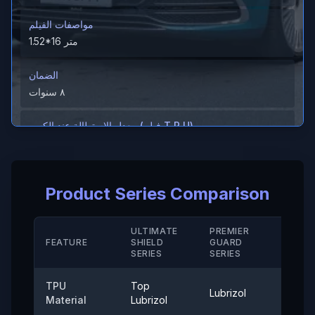
مواصفات الفيلم
1.52*16 متر
الضمان
٨ سنوات
معدل الاستطالة عند الكسر (فيلم T P U)
＞600%
معدل الاستطالة عند الكسر (الطلاء الصلب/ M D)
Product Series Comparison
＞280（%）
مقاومة الحرارة
ULTIMATE
PREMIER
STAN
FEATURE
SHIELD
GUARD
-40° إلى 120°
SERIE
SERIES
SERIES
قوة الالتصاق
TPU
Top
Lubrizol
Cove
≤0.35 (نيوتن/25 ملم)
Material
Lubrizol