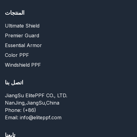
المنتجات
Ultimate Shield
Premier Guard
Essential Armor
Color PPF
Windshield PPF
اتصل بنا
JiangSu ElitePPF CO., LTD.
NanJing,JiangSu,China
Phone: (+86)
Email: info@eliteppf.com
تابعنا