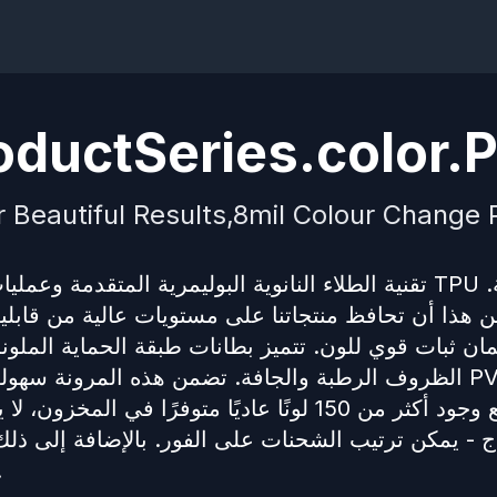
ductSeries.color.P
r Beautiful Results,8mil Colour Change P
 هذا أن تحافظ منتجاتنا على مستويات عالية من قابلية
ن ثبات قوي للون. تتميز بطانات طبقة الحماية الملونة ل
الظروف الرطبة والجافة. تضمن هذه المرونة سهولة ا
تاج - يمكن ترتيب الشحنات على الفور. بالإضافة إلى ذلك
تخصيص الألوان لت