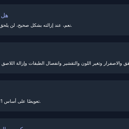
هل ي
نعم، عند إزالته بشكل صحيح، لن يلحق فيلم حماية الطلاء الخاص بنا أي ضرر بالطلاء الأساسي.
تضمن NexPPF تعويضًا على أساس 1:1 لأي مشاكل تنشأ خلال فترة الضمان.