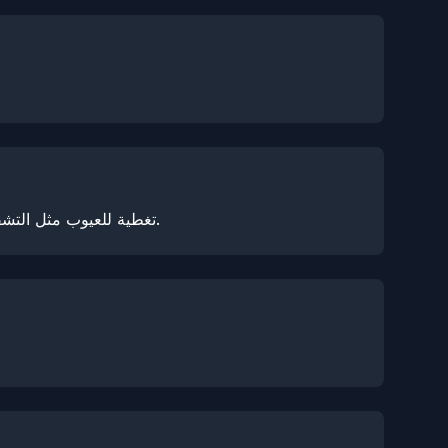
يوفر NexPPF تغطية للعيوب مثل التشقق والاصفرار وتغير اللون والتقشير وانفصال الطبقات وإزالة اللاصق والفقاعات، وكلها تعتبر مطالبات مقبولة.