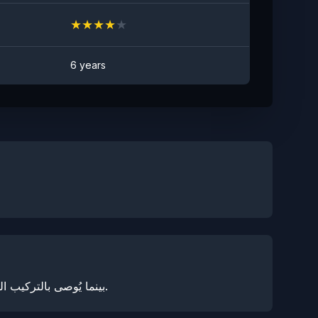
★
★
★
★
★
6 years
بينما يُوصى بالتركيب المهني للحصول على أفضل النتائج، فإن فيلم حماية الطلاء الخاص بنا مصمم للتركيب بسهولة نسبية من قبل المهنيين المدربين.