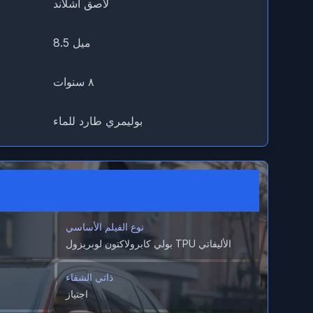
لاصق أشلاند
8.5 ميل
٨ سنوات
بوليمري طارد للماء
نوع الفيلم الأساسي
بولي كابرولاكتون لوبريزول TPU الأليفاتي
ذاتي الشفاء
اجتياز