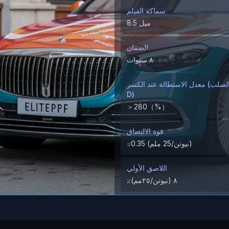
سماكة الفيلم
8.5 ميل
الضمان
٨ سنوات
معدل الاستطالة عند الكسر (الطلاء الصلب/ M
D)
＞280（%）
قوة الالتصاق
≤0.35 (نيوتن/25 ملم)
اللاصق الأولي
≥٨ (نيوتن/٢٥مم)
اختبار مقاومة الشظايا الصخرية
اجتياز