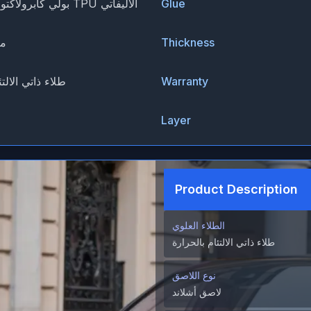
Glue
بولي كابرولاكتون لوبريزول TPU الأليفاتي
Thickness
1.52*
Warranty
طلاء ذاتي الالتئ
Layer
Product Description
الطلاء العلوي
طلاء ذاتي الالتئام بالحرارة
نوع اللاصق
لاصق أشلاند