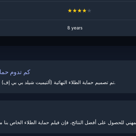
★
★
★
★
★
8 years
كم تدوم حماي
تم تصميم حماية الطلاء النهائية (ألتيميت شيلد بي بي إف) لدينا لتدوم حتى 10 سنوات مع العناية والصيانة المناسبة.