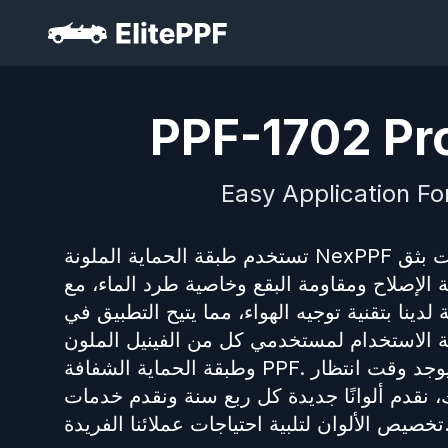
PPF-1702 Pro
Easy Application Fo
تستخدم طبقة الحماية الملونة NexPPF تقنية الطلاء النانوية البوليمرية المتقدمة وعمليات بثق TPU الملونة.
 الإصلاح ومقاومة البقع وخاصية طرد الماء، مع
دينا بتقنية توجيه الهواء، مما يتيح التطبيق في
لاستخدام لمستخدمي كل من الفينيل الملون PVC
وطبقة الحماية الشفافة PPF. مع وجود أكثر من 150 لونًا عاديًا متوفرًا في المخزون، لا يوجد وقت انتظار
، نقدم ألوانًا جديدة كل ربع سنة ونقدم خدمات
لبية احتياجات عملائنا الفريدة.