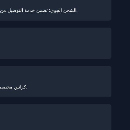
الشحن الجوي: تضمن خدمة التوصيل من الباب إلى الباب التسليم في غضون 7 أيام. الشحن البحري: اعتمادًا على المنطقة، يستغرق التسليم عادة من 30 إلى 45 يومًا.
كراتين مخصصة، عبوات طبقة حماية الطلاء، أدوات تطبيق متنوعة لطبقة حماية الطلاء، مواد ترويجية، معدات اختبار، جدران عرض، والمزيد.