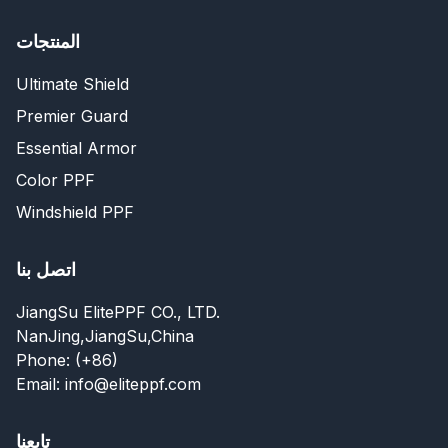
المنتجات
Ultimate Shield
Premier Guard
Essential Armor
Color PPF
Windshield PPF
اتصل بنا
JiangSu ElitePPF CO., LTD.
NanJing,JiangSu,China
Phone: (+86)
Email: info@eliteppf.com
تابعنا