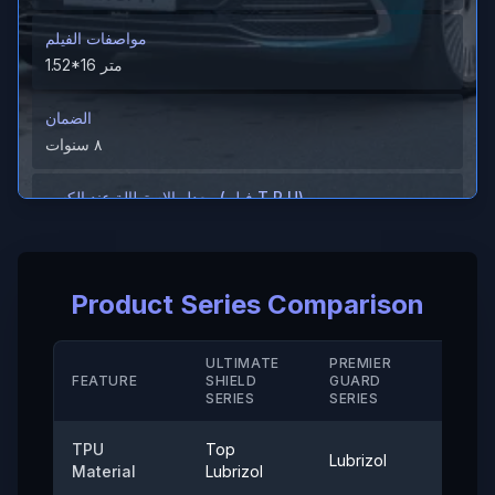
مواصفات الفيلم
1.52*16 متر
الضمان
٨ سنوات
معدل الاستطالة عند الكسر (فيلم T P U)
＞600%
معدل الاستطالة عند الكسر (الطلاء الصلب/ M D)
Product Series Comparison
＞280（%）
مقاومة الحرارة
ULTIMATE
PREMIER
STAN
FEATURE
SHIELD
GUARD
-40° إلى 120°
SERIE
SERIES
SERIES
قوة الالتصاق
TPU
Top
Lubrizol
Cove
≤0.35 (نيوتن/25 ملم)
Material
Lubrizol