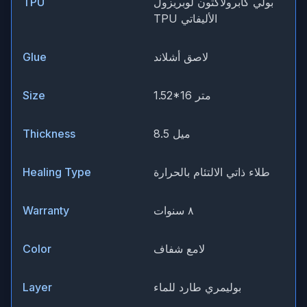
بولي كابرولاكتون لوبريزول
TPU
TPU الأليفاتي
لاصق أشلاند
Glue
1.52*16 متر
Size
8.5 ميل
Thickness
طلاء ذاتي الالتئام بالحرارة
Healing Type
٨ سنوات
Warranty
لامع شفاف
Color
بوليمري طارد للماء
Layer