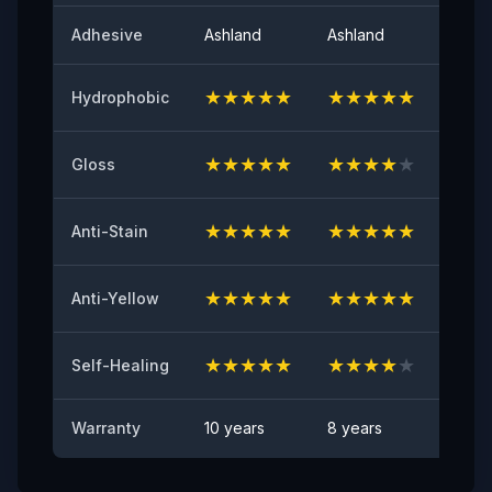
لمعان السطح عند 60 درجة
Adhesive
Ashland
Ashland
Ashla
٩٤
★
★
★
★
★
★
★
★
★
★
★
★
Hydrophobic
اللاصق الأولي
≥٨ (نيوتن/٢٥مم)
★
★
★
★
★
★
★
★
★
★
★
★
Gloss
مقاومة الاصفرار
≤2
★
★
★
★
★
★
★
★
★
★
★
★
Anti-Stain
اختبار مقاومة الشظايا الصخرية
اجتياز
★
★
★
★
★
★
★
★
★
★
★
★
Anti-Yellow
مقاومة البقع
★
★
★
★
★
★
★
★
★
★
★
★
لا توجد بقع مرئية
Self-Healing
Warranty
10 years
8 years
6 yea