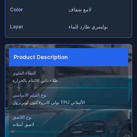
لامع شفاف
Color
بوليمري طارد للماء
Layer
Product Description
الطلاء العلوي
طلاء ذاتي الالتئام بالحرارة
نوع الفيلم الأساسي
بولي كابرولاكتون لوبريزول TPU الأليفاتي
نوع اللاصق
لاصق أشلاند