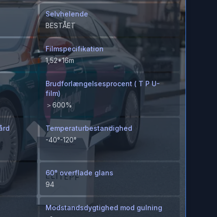
Selvhelende
BESTÅET
Filmspecifikation
1,52*16m
Brudforlængelsesprocent ( T P U-
film)
＞600%
ård
Temperaturbestandighed
-40°-120°
60° overflade glans
94
Modstandsdygtighed mod gulning