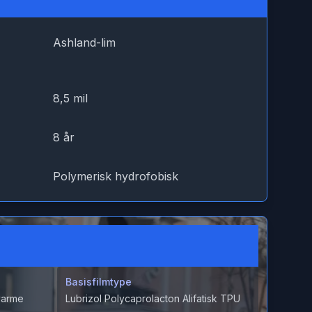
Ashland-lim
8,5 mil
8 år
Polymerisk hydrofobisk
Basisfilmtype
varme
Lubrizol Polycaprolacton Alifatisk TPU