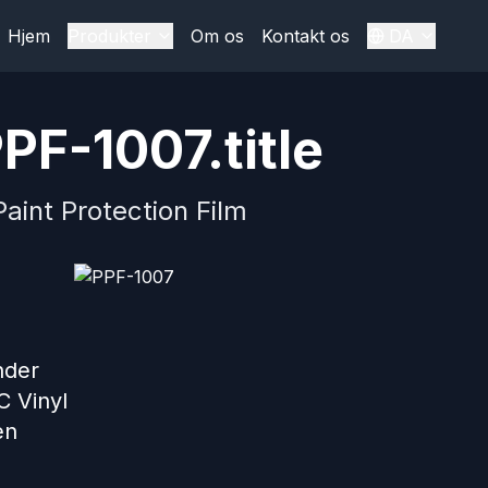
Hjem
Produkter
Om os
Kontakt os
DA
PF-1007.title
aint Protection Film
nder
C Vinyl
en