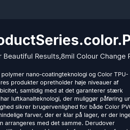
ductSeries.color.P
r Beautiful Results,8mil Colour Change P
 polymer nano-coatingteknologi og Color TPU-
ores produkter opretholder høje niveauer af
bicitet, samtidig med at det garanterer stærk
 har luftkanalteknologi, der muliggør påføring u
ighed sikrer brugervenlighed for både Color PV
delige farver, der er klar på lager, er der ing
 kan arrangeres med det samme. Derudover