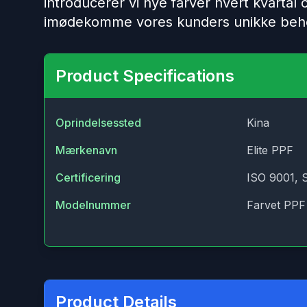
introducerer vi nye farver hvert kvartal
imødekomme vores kunders unikke beh
Product Specifications
Oprindelsessted
Kina
Mærkenavn
Elite PPF
Certificering
ISO 9001, 
Modelnummer
Farvet PPF
Product Details