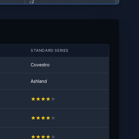
≤2
Pletafvisende
Ingen synlig plet
STANDARD SERIES
Covestro
Ashland
★
★
★
★
★
★
★
★
★
★
★
★
★
★
★