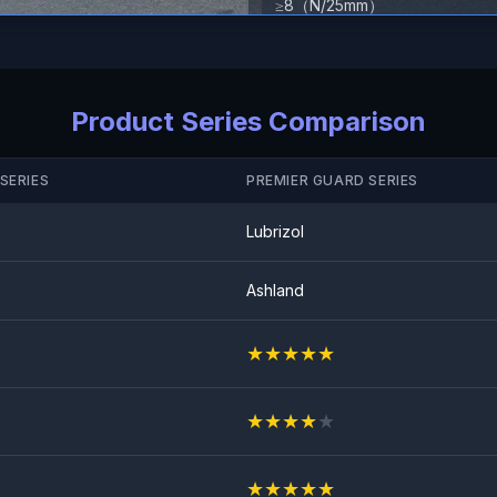
≥8（N/25mm）
Anti-stenslag test
BESTÅET
Product Series Comparison
SERIES
PREMIER GUARD SERIES
Lubrizol
Ashland
★
★
★
★
★
★
★
★
★
★
★
★
★
★
★