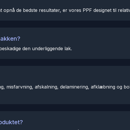
t opnå de bedste resultater, er vores PPF designet til relati
 lakken?
 beskadige den underliggende lak.
g, misfarvning, afskalning, delaminering, afklæbning og b
roduktet?