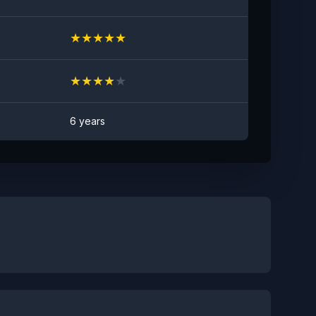
★
★
★
★
★
★
★
★
★
★
6 years