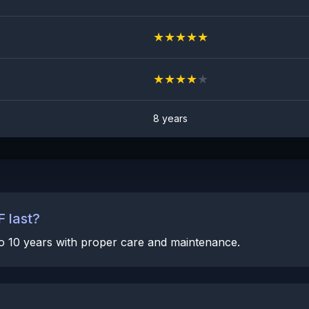
★
★
★
★
★
★
★
★
★
★
8 years
 last?
 to 10 years with proper care and maintenance.