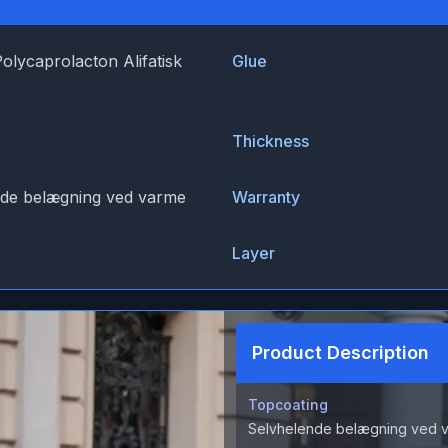
Polycaprolacton Alifatisk
Glue
Thickness
nde belægning ved varme
Warranty
s
Layer
Product Description
Topcoating
Selvhelende belægning ved 