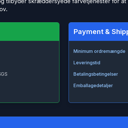
 og tilbyder skræddersyede farvetjenester for at
ov.
Payment & Ship
Minimum ordremængde
Leveringstid
SGS
Betalingsbetingelser
Emballagedetaljer