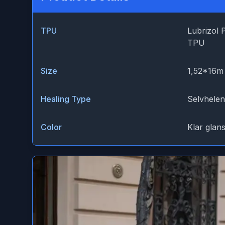
TPU
Lubrizol 
TPU
Size
1,52*16m
Healing Type
Selvhele
Color
Klar glan