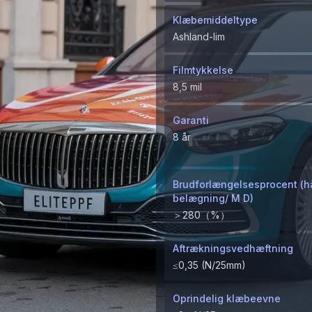
Klæbemiddeltype
Ashland-lim
Filmtykkelse
8,5 mil
Garanti
8 år
Brudforlængelsesprocent (h
belægning/ M D)
＞280（%）
Aftrækningsvedhæftning
≤0,35 (N/25mm)
Oprindelig klæbeevne