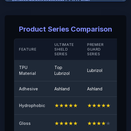
Brudforlængelsesprocent ( T P U-film)
＞600%
Brudforlængelsesprocent (hård belægning/ M D)
Product Series Comparison
＞280（%）
Temperaturbestandighed
ULTIMATE
PREMIER
STAN
FEATURE
SHIELD
GUARD
-40°-120°
SERIE
SERIES
SERIES
Aftrækningsvedhæftning
TPU
Top
Lubrizol
Cove
≤0,35 (N/25mm)
Material
Lubrizol
60° overflade glans
Adhesive
Ashland
Ashland
Ashla
94
★
★
★
★
★
★
★
★
★
★
★
★
Hydrophobic
Oprindelig klæbeevne
≥8（N/25mm）
★
★
★
★
★
★
★
★
★
★
★
★
Gloss
Modstandsdygtighed mod gulning