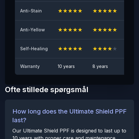
≤2
★
★
★
★
★
★
★
★
★
★
★
★
Anti-Stain
Anti-stenslag test
BESTÅET
★
★
★
★
★
★
★
★
★
★
★
★
Anti-Yellow
Pletafvisende
Ingen synlig plet
★
★
★
★
★
★
★
★
★
★
★
★
Self-Healing
Warranty
10 years
8 years
6 yea
Ofte stillede spørgsmål
How long does the Ultimate Shield PPF
last?
Our Ultimate Shield PPF is designed to last up to
10 years with proper care and maintenance.