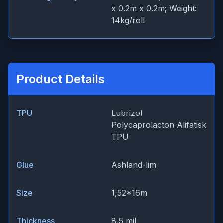
x 0.2m x 0.2m; Weight:
14kg/roll
Product Details
TPU
Lubrizol
Polycaprolacton Alifatisk
TPU
Glue
Ashland-lim
Size
1,52*16m
Thickness
8,5 mil