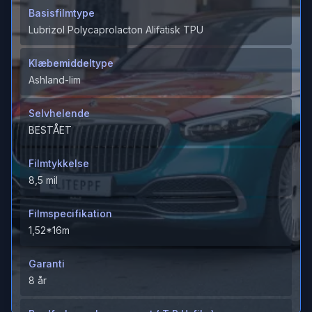
Basisfilmtype
Lubrizol Polycaprolacton Alifatisk TPU
Klæbemiddeltype
Ashland-lim
Selvhelende
BESTÅET
Filmtykkelse
8,5 mil
Filmspecifikation
1,52*16m
Garanti
8 år