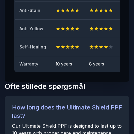
≤2
★
★
★
★
★
★
★
★
★
★
★
★
Anti-Stain
Anti-stenslag test
BESTÅET
★
★
★
★
★
★
★
★
★
★
★
★
Anti-Yellow
Pletafvisende
Ingen synlig plet
★
★
★
★
★
★
★
★
★
★
★
★
Self-Healing
Warranty
10 years
8 years
6 yea
Ofte stillede spørgsmål
How long does the Ultimate Shield PPF
last?
Our Ultimate Shield PPF is designed to last up to
10 years with proper care and maintenance.