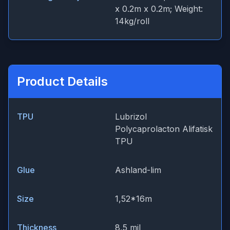
x 0.2m x 0.2m; Weight:
14kg/roll
Product Details
TPU
Lubrizol
Polycaprolacton Alifatisk
TPU
Glue
Ashland-lim
Size
1,52*16m
Thickness
8,5 mil