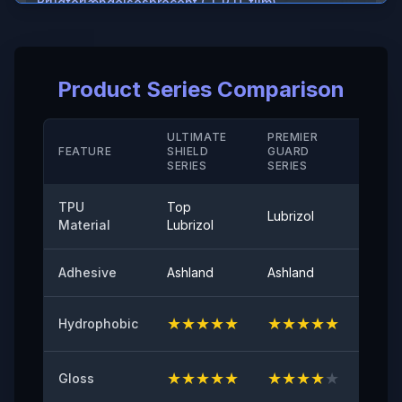
Brudforlængelsesprocent ( T P U-film)
＞600%
Brudforlængelsesprocent (hård belægning/ M D)
Product Series Comparison
＞280（%）
Temperaturbestandighed
ULTIMATE
PREMIER
STAN
FEATURE
SHIELD
GUARD
-40°-120°
SERIE
SERIES
SERIES
Aftrækningsvedhæftning
TPU
Top
Lubrizol
Cove
≤0,35 (N/25mm)
Material
Lubrizol
60° overflade glans
Adhesive
Ashland
Ashland
Ashla
94
★
★
★
★
★
★
★
★
★
★
★
★
Hydrophobic
Oprindelig klæbeevne
≥8（N/25mm）
★
★
★
★
★
★
★
★
★
★
★
★
Gloss
Modstandsdygtighed mod gulning