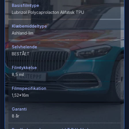
Basisfilmtype
Lubrizol Polycaprolacton Alifatisk TPU
Klæbemiddeltype
Ashland-lim
Selvhelende
BESTÅET
Filmtykkelse
8,5 mil
Filmspecifikation
1,52*16m
Garanti
8 år