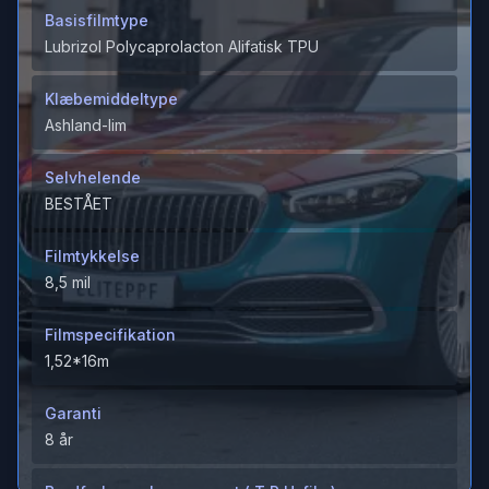
Basisfilmtype
Lubrizol Polycaprolacton Alifatisk TPU
Klæbemiddeltype
Ashland-lim
Selvhelende
BESTÅET
Filmtykkelse
8,5 mil
Filmspecifikation
1,52*16m
Garanti
8 år