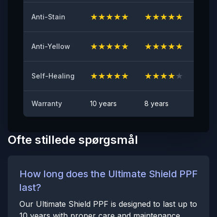
≤2
★
★
★
★
★
★
★
★
★
★
★
★
Anti-Stain
Anti-stenslag test
BESTÅET
★
★
★
★
★
★
★
★
★
★
★
★
Anti-Yellow
Pletafvisende
Ingen synlig plet
★
★
★
★
★
★
★
★
★
★
★
★
Self-Healing
Warranty
10 years
8 years
6 yea
Ofte stillede spørgsmål
How long does the Ultimate Shield PPF
last?
Our Ultimate Shield PPF is designed to last up to
10 years with proper care and maintenance.