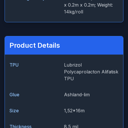
x 0.2m x 0.2m; Weight:
14kg/roll
Product Details
TPU
Lubrizol
Polycaprolacton Alifatisk
TPU
Glue
Ashland-lim
Size
1,52*16m
Thickness
8,5 mil