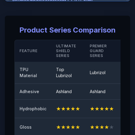
Brudforlængelsesprocent ( T P U-film)
＞600%
Brudforlængelsesprocent (hård belægning/ M D)
Product Series Comparison
＞280（%）
Temperaturbestandighed
ULTIMATE
PREMIER
STAN
FEATURE
SHIELD
GUARD
-40°-120°
SERIE
SERIES
SERIES
Aftrækningsvedhæftning
TPU
Top
Lubrizol
Cove
≤0,35 (N/25mm)
Material
Lubrizol
60° overflade glans
Adhesive
Ashland
Ashland
Ashla
94
★
★
★
★
★
★
★
★
★
★
★
★
Hydrophobic
Oprindelig klæbeevne
≥8（N/25mm）
★
★
★
★
★
★
★
★
★
★
★
★
Gloss
Modstandsdygtighed mod gulning