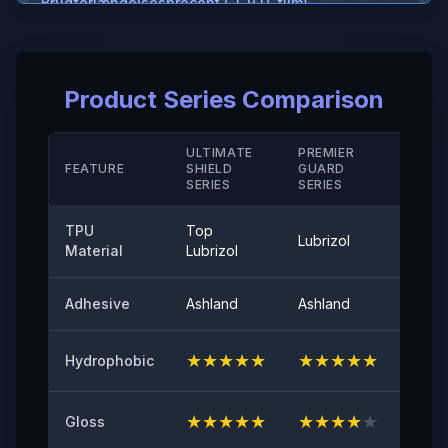
Brudforlængelsesprocent ( T P U-film)
＞600%
Brudforlængelsesprocent (hård belægning/ M D)
Product Series Comparison
＞280（%）
Temperaturbestandighed
ULTIMATE
PREMIER
STAN
FEATURE
SHIELD
GUARD
-40°-120°
SERIE
SERIES
SERIES
Aftrækningsvedhæftning
TPU
Top
Lubrizol
Cove
≤0,35 (N/25mm)
Material
Lubrizol
60° overflade glans
Adhesive
Ashland
Ashland
Ashla
94
★
★
★
★
★
★
★
★
★
★
★
★
Hydrophobic
Oprindelig klæbeevne
≥8（N/25mm）
★
★
★
★
★
★
★
★
★
★
★
★
Gloss
Modstandsdygtighed mod gulning