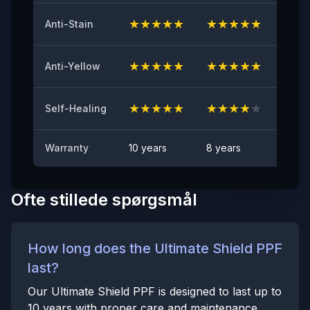
≤2
★
★
★
★
★
★
★
★
★
★
★
★
Anti-Stain
Anti-stenslag test
BESTÅET
★
★
★
★
★
★
★
★
★
★
★
★
Anti-Yellow
Pletafvisende
Ingen synlig plet
★
★
★
★
★
★
★
★
★
★
★
★
Self-Healing
Warranty
10 years
8 years
6 yea
Ofte stillede spørgsmål
How long does the Ultimate Shield PPF
last?
Our Ultimate Shield PPF is designed to last up to
10 years with proper care and maintenance.