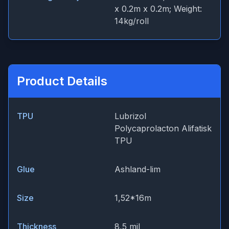
x 0.2m x 0.2m; Weight:
14kg/roll
Product Details
TPU
Lubrizol
Polycaprolacton Alifatisk
TPU
Glue
Ashland-lim
Size
1,52*16m
Thickness
8,5 mil