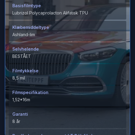
Basisfilmtype
Lubrizol Polycaprolacton Alifatisk TPU
Klæbemiddeltype
Ashland-lim
Selvhelende
BESTÅET
Filmtykkelse
8,5 mil
Filmspecifikation
1,52*16m
Garanti
8 år