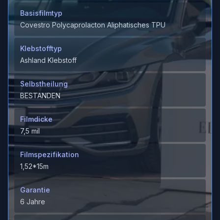
Basisfilmtyp
Covestro Polycaprolacton Aliphatisches TPU
Klebstofftyp
Ashland Klebstoff
Selbstheilung
BESTANDEN
Filmdicke
7,5 mil
Filmspezifikation
1,52*15m
Garantie
6 Jahre