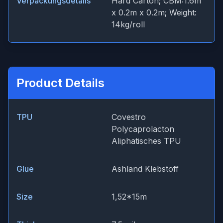
Verpackungsdetails
Hard Carton; CBM:1.6m
x 0.2m x 0.2m; Weight:
14kg/roll
Product Details
TPU
Covestro
Polycaprolacton
Aliphatisches TPU
Glue
Ashland Klebstoff
Size
1,52*15m