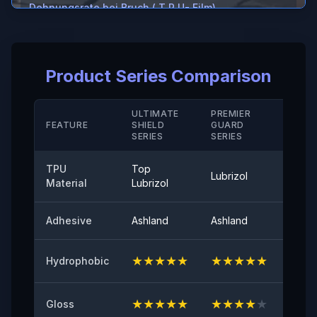
Dehnungsrate bei Bruch ( T P U- Film)
＞500%
Dehnungsrate bei Bruch ( Hartbeschichtung/ M D)
Product Series Comparison
＞220（%）
Temperaturbeständigkeit
ULTIMATE
PREMIER
STAN
FEATURE
SHIELD
GUARD
-40°-120°
SERIE
SERIES
SERIES
Schälhaftung
TPU
Top
Lubrizol
Cove
≤0,35（N/25mm）
Material
Lubrizol
60° Oberflächenglanz
Adhesive
Ashland
Ashland
Ashla
≤20
★
★
★
★
★
★
★
★
★
★
★
★
Hydrophobic
Anfängliche Haftung
≥8（N/25mm）
★
★
★
★
★
★
★
★
★
★
★
★
Gloss
Vergilbungsbeständigkeit