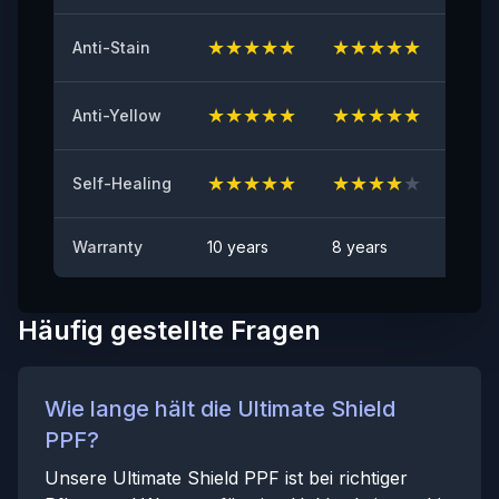
≤2
★
★
★
★
★
★
★
★
★
★
★
★
Anti-Stain
Steinschlagtest
BESTANDEN
★
★
★
★
★
★
★
★
★
★
★
★
Anti-Yellow
Fleckenbeständigkeit
Keine sichtbaren Flecken
★
★
★
★
★
★
★
★
★
★
★
★
Self-Healing
Warranty
10 years
8 years
6 yea
Häufig gestellte Fragen
Wie lange hält die Ultimate Shield
PPF?
Unsere Ultimate Shield PPF ist bei richtiger