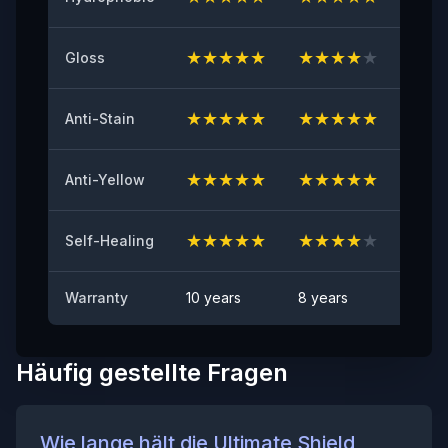
≥8（N/25mm）
★
★
★
★
★
★
★
★
★
★
★
★
Gloss
Vergilbungsbeständigkeit
≤2
★
★
★
★
★
★
★
★
★
★
★
★
Anti-Stain
Steinschlagtest
BESTANDEN
★
★
★
★
★
★
★
★
★
★
★
★
Anti-Yellow
Fleckenbeständigkeit
Keine sichtbaren Flecken
★
★
★
★
★
★
★
★
★
★
★
★
Self-Healing
Warranty
10 years
8 years
6 yea
Häufig gestellte Fragen
Wie lange hält die Ultimate Shield