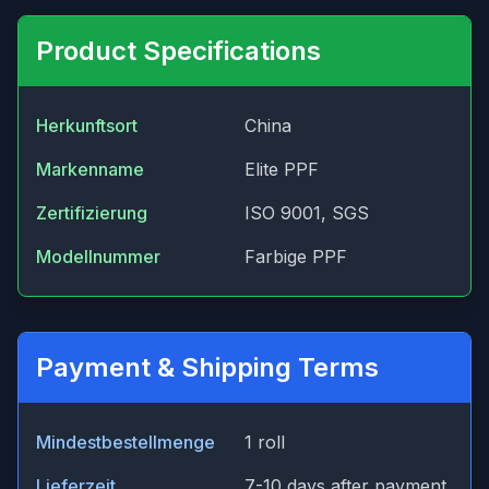
Product Specifications
Herkunftsort
China
Markenname
Elite PPF
Zertifizierung
ISO 9001, SGS
Modellnummer
Farbige PPF
Payment & Shipping Terms
Mindestbestellmenge
1 roll
Lieferzeit
7-10 days after payment