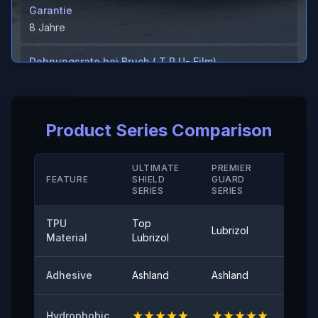
Garantie
8 Jahre
Dehnungsrate bei Bruch ( T P U- Film)
＞600%
Dehnungsrate bei Bruch ( Hartbeschichtung/ M D)
Product Series Comparison
＞280（%）
Temperaturbeständigkeit
ULTIMATE
PREMIER
STAN
FEATURE
SHIELD
GUARD
-40°-120°
SERIE
SERIES
SERIES
Schälhaftung
TPU
Top
Lubrizol
Cove
≤0,35（N/25mm）
Material
Lubrizol
60° Oberflächenglanz
Adhesive
Ashland
Ashland
Ashla
94
★
★
★
★
★
★
★
★
★
★
★
★
Hydrophobic
Anfängliche Haftung