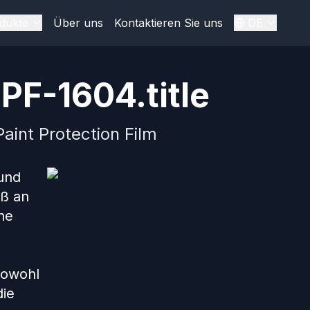
dukte
Über uns
Kontaktieren Sie uns
DE
PF-1604.title
aint Protection Film
und
aß an
ne
sowohl
die