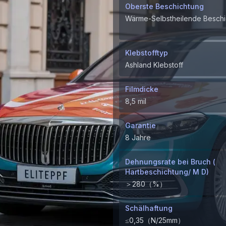
Oberste Beschichtung
Wärme-Selbstheilende Beschi
Klebstofftyp
Ashland Klebstoff
Filmdicke
8,5 mil
Garantie
8 Jahre
Dehnungsrate bei Bruch (
Hartbeschichtung/ M D)
＞280（%）
Schälhaftung
≤0,35（N/25mm）