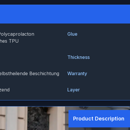
Polycaprolacton
Glue
ches TPU
Thickness
lbstheilende Beschichtung
Warranty
zend
Layer
Product Description