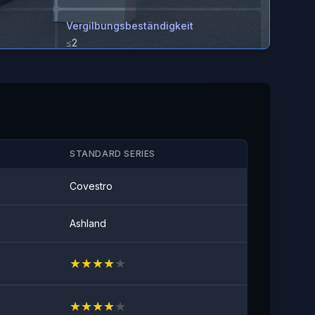
Vergilbungsbeständigkeit
≤2
Fleckenbeständigkeit
Keine sichtbaren Flecken
STANDARD SERIES
Covestro
Ashland
★
★
★
★
★
★
★
★
★
★