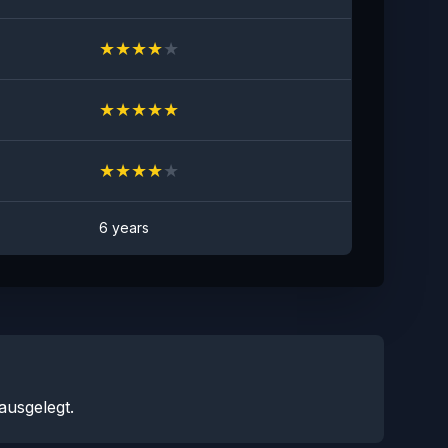
★
★
★
★
★
★
★
★
★
★
★
★
★
★
★
6 years
ausgelegt.