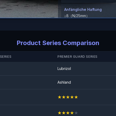
Anfängliche Haftung
≥8（N/25mm）
Steinschlagtest
BESTANDEN
Product Series Comparison
SERIES
PREMIER GUARD SERIES
Lubrizol
Ashland
★
★
★
★
★
★
★
★
★
★