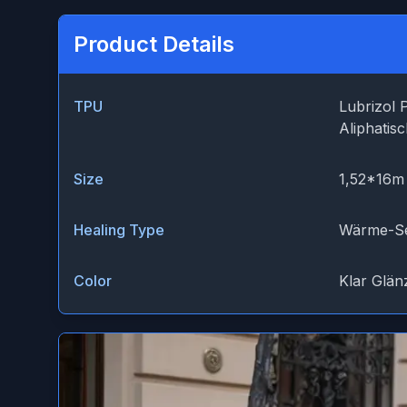
Product Details
TPU
Lubrizol 
Aliphatis
Size
1,52*16m
Healing Type
Wärme-Se
Color
Klar Glän