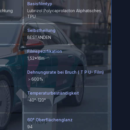
Basisfilmtyp
chtung
Lubrizol Polycaprolacton Aliphatisches
TPU
Selbstheilung
BESTANDEN
Filmspezifikation
1,52*16m
Dehnungsrate bei Bruch ( T P U- Film)
＞600%
Temperaturbeständigkeit
-40°-120°
60° Oberflächenglanz
94