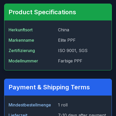
Product Specifications
Herkunftsort
China
Markenname
Elite PPF
Zertifizierung
ISO 9001, SGS
Modellnummer
Farbige PPF
Payment & Shipping Terms
Mindestbestellmenge
1 roll
Lieferzeit
7-10 days after payment