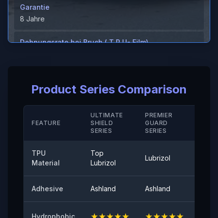
Garantie
8 Jahre
Dehnungsrate bei Bruch ( T P U- Film)
＞600%
Dehnungsrate bei Bruch ( Hartbeschichtung/ M D)
Product Series Comparison
＞280（%）
Temperaturbeständigkeit
ULTIMATE
PREMIER
STAN
FEATURE
SHIELD
GUARD
-40°-120°
SERIE
SERIES
SERIES
Schälhaftung
TPU
Top
Lubrizol
Cove
≤0,35（N/25mm）
Material
Lubrizol
60° Oberflächenglanz
Adhesive
Ashland
Ashland
Ashla
94
★
★
★
★
★
★
★
★
★
★
★
★
Hydrophobic
Anfängliche Haftung