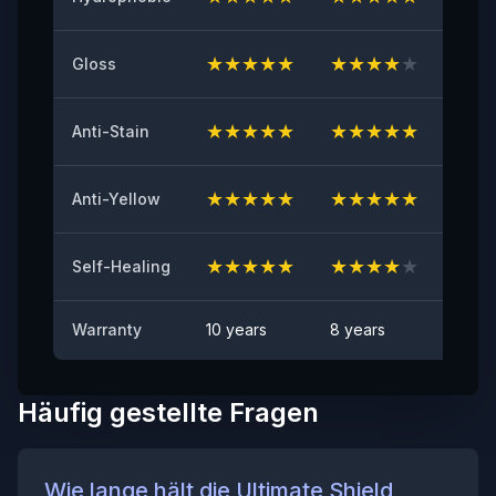
≥8（N/25mm）
★
★
★
★
★
★
★
★
★
★
★
★
Gloss
Vergilbungsbeständigkeit
≤2
★
★
★
★
★
★
★
★
★
★
★
★
Anti-Stain
Steinschlagtest
BESTANDEN
★
★
★
★
★
★
★
★
★
★
★
★
Anti-Yellow
Fleckenbeständigkeit
Keine sichtbaren Flecken
★
★
★
★
★
★
★
★
★
★
★
★
Self-Healing
Warranty
10 years
8 years
6 yea
Häufig gestellte Fragen
Wie lange hält die Ultimate Shield