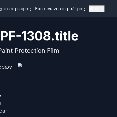
χετικά με εμάς
Επικοινωνήστε μαζί μας
EL
PF-1308.title
aint Protection Film
μερών
ν
ι
ear