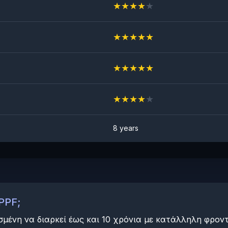
★
★
★
★
★
★
★
★
★
★
★
★
★
★
★
★
★
★
★
★
8 years
PPF;
μένη να διαρκεί έως και 10 χρόνια με κατάλληλη φροντ