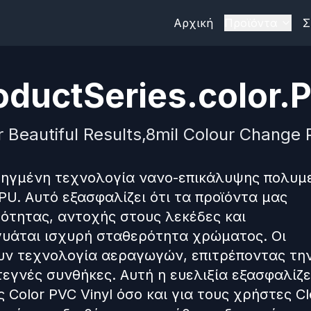
Αρχική
Προϊόντα
Σ
ductSeries.color.P
r Beautiful Results,8mil Colour Change P
ροηγμένη τεχνολογία νανο-επικάλυψης πολυ
U. Αυτό εξασφαλίζει ότι τα προϊόντα μας
ότητας, αντοχής στους λεκέδες και
υάται ισχυρή σταθερότητα χρώματος. Οι
ουν τεχνολογία αεραγωγών, επιτρέποντας τη
εγνές συνθήκες. Αυτή η ευελιξία εξασφαλίζε
Color PVC Vinyl όσο και για τους χρήστες Cl