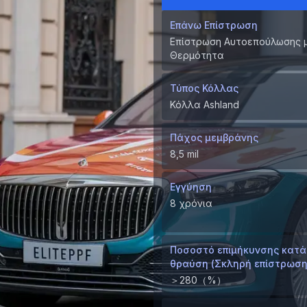
Επάνω Επίστρωση
Επίστρωση Αυτοεπούλωσης 
Θερμότητα
Τύπος Κόλλας
Κόλλα Ashland
Πάχος μεμβράνης
8,5 mil
Εγγύηση
8 χρόνια
Ποσοστό επιμήκυνσης κατά
θραύση (Σκληρή επίστρωση
＞280（%）