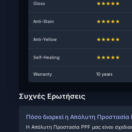
★
★
★
★
★
Gloss
★
★
★
★
★
Anti-Stain
★
★
★
★
★
Anti-Yellow
★
★
★
★
★
Self-Healing
Warranty
10 years
Συχνές Ερωτήσεις
Πόσο διαρκεί η Απόλυτη Προστασία 
Η Απόλυτη Προστασία PPF μας είναι σχεδιασ