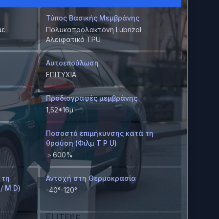
Τύπος Βασικής Μεμβράνης
με
Πολυκαπρολακτόνη Lubrizol
Αλειφατικό TPU
Αυτοεπούλωση
ΕΠΙΤΥΧΙΑ
Προδιαγραφές μεμβράνης
1,52*16μ
Ποσοστό επιμήκυνσης κατά τη
θραύση (Φιλμ T P U)
＞600%
 τη
Αντοχή στη Θερμοκρασία
/ M D)
-40°-120°