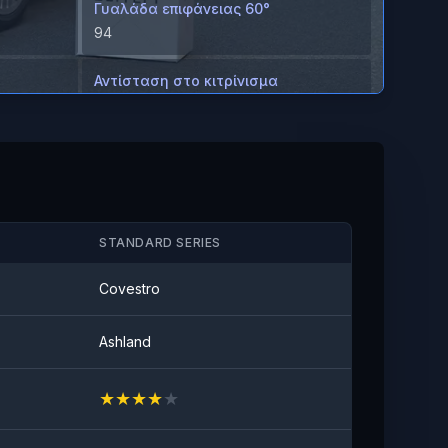
Γυαλάδα επιφάνειας 60°
94
Αντίσταση στο κιτρίνισμα
≤2
ων από
Αντι-λεκιαστικό
Καμία ορατή κηλίδα
STANDARD SERIES
Covestro
Ashland
★
★
★
★
★