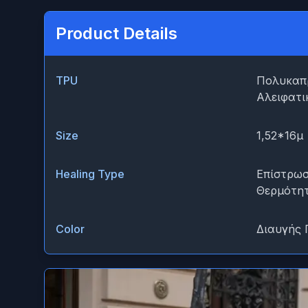
Product Details
TPU
Πολυκαπρ
Αλειφατι
Size
1,52*16μ
Healing Type
Επίστρωσ
Θερμότη
Color
Διαυγής 