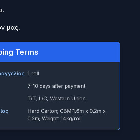
α.
ν μας.
ping Terms
ραγγελίας
1 roll
7-10 days after payment
T/T, L/C, Western Union
ίας
Hard Carton; CBM:1.6m x 0.2m x
0.2m; Weight: 14kg/roll