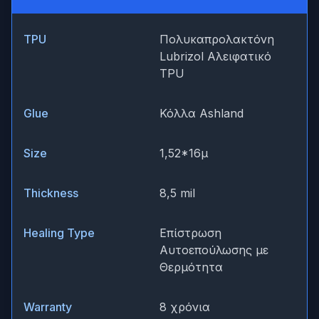
TPU
Πολυκαπρολακτόνη
Lubrizol Αλειφατικό
TPU
Glue
Κόλλα Ashland
Size
1,52*16μ
Thickness
8,5 mil
Healing Type
Επίστρωση
Αυτοεπούλωσης με
Θερμότητα
Warranty
8 χρόνια