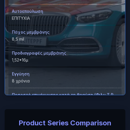
Αυτοεπούλωση
ΕΠΙΤΥΧΙΑ
Πάχος μεμβράνης
8,5 mil
Προδιαγραφές μεμβράνης
1,52*16μ
Εγγύηση
8 χρόνια
Ποσοστό επιμήκυνσης κατά τη θραύση (Φιλμ T P
U)
＞600%
Product Series Comparison
Ποσοστό επιμήκυνσης κατά τη θραύση (Σκληρή
επίστρωση/ M D)