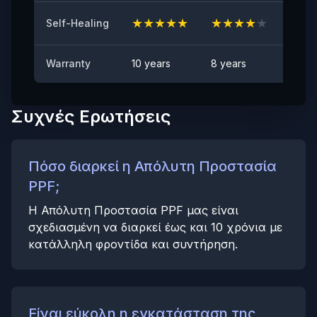
★
★
★
★
★
★
★
★
★
★
★
★
Self-Healing
Αντι-λεκιαστικό
Καμία ορατή κηλίδα
Warranty
10 years
8 years
6 yea
Συχνές Ερωτήσεις
Πόσο διαρκεί η Απόλυτη Προστασία
PPF;
Η Απόλυτη Προστασία PPF μας είναι
σχεδιασμένη να διαρκεί έως και 10 χρόνια με
κατάλληλη φροντίδα και συντήρηση.
Είναι εύκολη η εγκατάσταση της