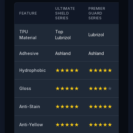
＞280（%）
ULTIMATE
PREMIER
STAN
FEATURE
SHIELD
GUARD
SERIE
SERIES
SERIES
Αντοχή στη Θερμοκρασία
-40°-120°
TPU
Top
Lubrizol
Cove
Material
Lubrizol
Αντοχή στην Αποκόλληση
≤0,35 (N/25mm)
Adhesive
Ashland
Ashland
Ashla
Γυαλάδα επιφάνειας 60°
94
★
★
★
★
★
★
★
★
★
★
★
★
Hydrophobic
Αρχική πρόσφυση
★
★
★
★
★
★
★
★
★
★
★
★
Gloss
≥8（N/25mm）
Αντίσταση στο κιτρίνισμα
★
★
★
★
★
★
★
★
★
★
★
★
Anti-Stain
≤2
★
★
★
★
★
★
★
★
★
★
★
★
Anti-Yellow
Δοκιμή κατά των χτυπημάτων από πέτρες
ΕΠΙΤΥΧΙΑ