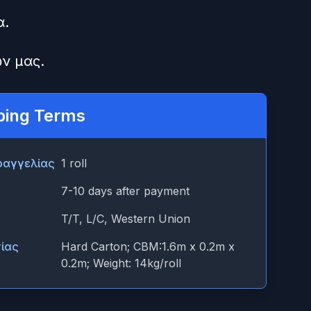
α.
ν μας.
ping Terms
ραγγελίας
1 roll
7-10 days after payment
T/T, L/C, Western Union
ίας
Hard Carton; CBM:1.6m x 0.2m x
0.2m; Weight: 14kg/roll