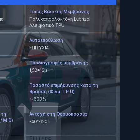
Τύπος Βασικής Μεμβράνης
με
Πολυκαπρολακτόνη Lubrizol
Αλειφατικό TPU
Αυτοεπούλωση
ΕΠΙΤΥΧΙΑ
Προδιαγραφές μεμβράνης
1,52*16μ
Ποσοστό επιμήκυνσης κατά τη
θραύση (Φιλμ T P U)
＞600%
 τη
Αντοχή στη Θερμοκρασία
/ M D)
-40°-120°