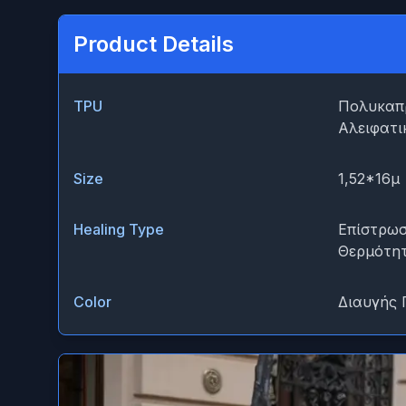
Product Details
TPU
Πολυκαπρ
Αλειφατι
Size
1,52*16μ
Healing Type
Επίστρωσ
Θερμότη
Color
Διαυγής 