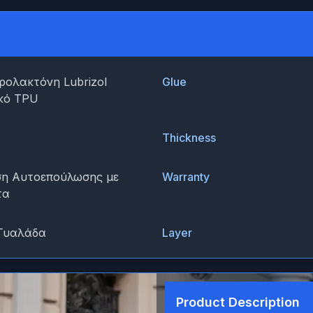
ολακτόνη Lubrizol
Glue
κό TPU
Thickness
η Αυτοεπούλωσης με
Warranty
τα
Γυαλάδα
Layer
Product Description