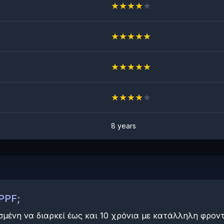
★
★
★
★
★
★
★
★
★
★
★
★
★
★
★
★
★
★
★
★
8 years
PPF;
μένη να διαρκεί έως και 10 χρόνια με κατάλληλη φροντ