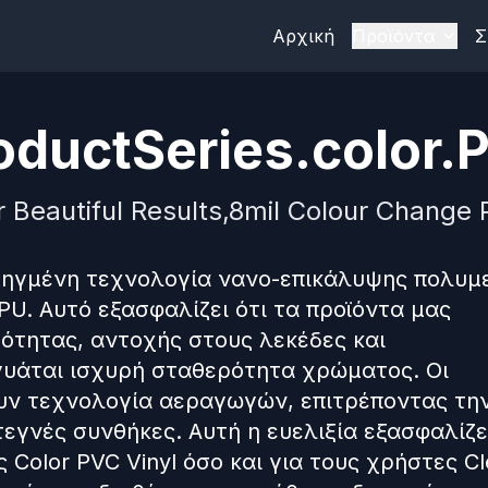
Αρχική
Προϊόντα
Σ
ductSeries.color.P
r Beautiful Results,8mil Colour Change P
ροηγμένη τεχνολογία νανο-επικάλυψης πολυ
U. Αυτό εξασφαλίζει ότι τα προϊόντα μας
ότητας, αντοχής στους λεκέδες και
υάται ισχυρή σταθερότητα χρώματος. Οι
ουν τεχνολογία αεραγωγών, επιτρέποντας τη
εγνές συνθήκες. Αυτή η ευελιξία εξασφαλίζε
Color PVC Vinyl όσο και για τους χρήστες Cl