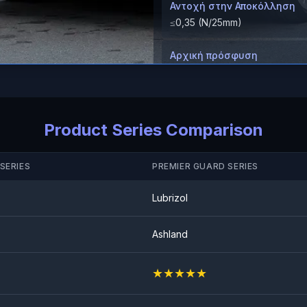
Αντοχή στην Αποκόλληση
≤0,35 (N/25mm)
Αρχική πρόσφυση
≥8（N/25mm）
Δοκιμή κατά των χτυπημάτ
πέτρες
Product Series Comparison
ΕΠΙΤΥΧΙΑ
SERIES
PREMIER GUARD SERIES
Lubrizol
Ashland
★
★
★
★
★