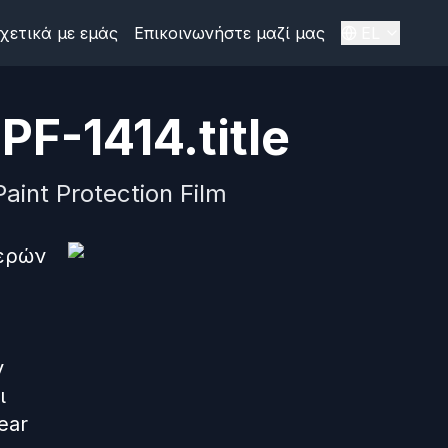
χετικά με εμάς
Επικοινωνήστε μαζί μας
EL
PF-1414.title
aint Protection Film
μερών
ν
ι
ear