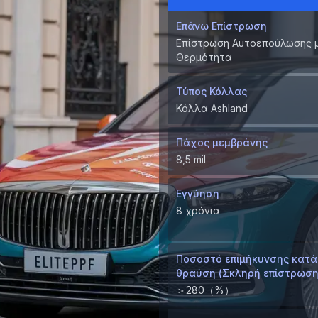
Επάνω Επίστρωση
Επίστρωση Αυτοεπούλωσης 
Θερμότητα
Τύπος Κόλλας
Κόλλα Ashland
Πάχος μεμβράνης
8,5 mil
Εγγύηση
8 χρόνια
Ποσοστό επιμήκυνσης κατά
θραύση (Σκληρή επίστρωση
＞280（%）