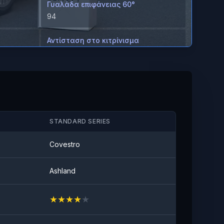
Γυαλάδα επιφάνειας 60°
94
Αντίσταση στο κιτρίνισμα
≤2
ων από
Αντι-λεκιαστικό
Καμία ορατή κηλίδα
STANDARD SERIES
Covestro
Ashland
★
★
★
★
★