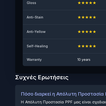
★
★
★
★
★
Gloss
★
★
★
★
★
Anti-Stain
★
★
★
★
★
Anti-Yellow
★
★
★
★
★
Self-Healing
Warranty
10 years
Συχνές Ερωτήσεις
Πόσο διαρκεί η Απόλυτη Προστασία 
Η Απόλυτη Προστασία PPF μας είναι σχεδιασ