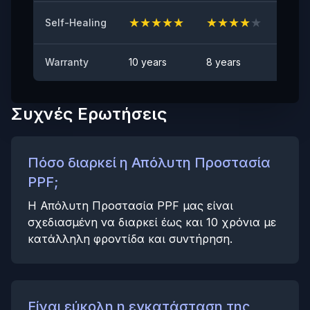
★
★
★
★
★
★
★
★
★
★
★
★
Self-Healing
Αντι-λεκιαστικό
Καμία ορατή κηλίδα
Warranty
10 years
8 years
6 yea
Συχνές Ερωτήσεις
Πόσο διαρκεί η Απόλυτη Προστασία
PPF;
Η Απόλυτη Προστασία PPF μας είναι
σχεδιασμένη να διαρκεί έως και 10 χρόνια με
κατάλληλη φροντίδα και συντήρηση.
Είναι εύκολη η εγκατάσταση της