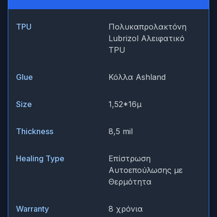
TPU
Πολυκαπρολακτόνη
Lubrizol Αλειφατικό
TPU
Glue
Κόλλα Ashland
Size
1,52*16μ
Thickness
8,5 mil
Healing Type
Επίστρωση
Αυτοεπούλωσης με
Θερμότητα
Warranty
8 χρόνια