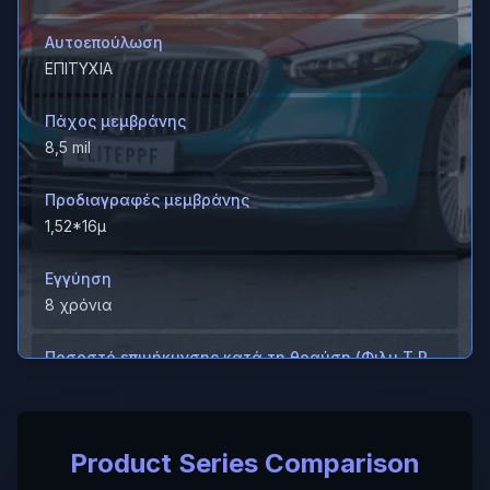
Αυτοεπούλωση
ΕΠΙΤΥΧΙΑ
Πάχος μεμβράνης
8,5 mil
Προδιαγραφές μεμβράνης
1,52*16μ
Εγγύηση
8 χρόνια
Ποσοστό επιμήκυνσης κατά τη θραύση (Φιλμ T P
U)
＞600%
Product Series Comparison
Ποσοστό επιμήκυνσης κατά τη θραύση (Σκληρή
επίστρωση/ M D)