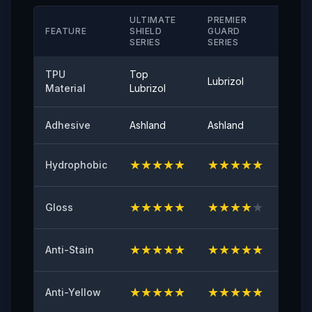
＞280（%）
ULTIMATE
PREMIER
STAN
FEATURE
SHIELD
GUARD
SERIE
SERIES
SERIES
Αντοχή στη Θερμοκρασία
-40°-120°
TPU
Top
Lubrizol
Cove
Material
Lubrizol
Αντοχή στην Αποκόλληση
≤0,35 (N/25mm)
Adhesive
Ashland
Ashland
Ashla
Γυαλάδα επιφάνειας 60°
94
★
★
★
★
★
★
★
★
★
★
★
★
Hydrophobic
Αρχική πρόσφυση
★
★
★
★
★
★
★
★
★
★
★
★
Gloss
≥8（N/25mm）
Αντίσταση στο κιτρίνισμα
★
★
★
★
★
★
★
★
★
★
★
★
Anti-Stain
≤2
★
★
★
★
★
★
★
★
★
★
★
★
Anti-Yellow
Δοκιμή κατά των χτυπημάτων από πέτρες
ΕΠΙΤΥΧΙΑ