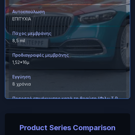
Αυτοεπούλωση
ΕΠΙΤΥΧΙΑ
Πάχος μεμβράνης
8,5 mil
Προδιαγραφές μεμβράνης
1,52*16μ
Εγγύηση
8 χρόνια
Ποσοστό επιμήκυνσης κατά τη θραύση (Φιλμ T P
U)
＞600%
Product Series Comparison
Ποσοστό επιμήκυνσης κατά τη θραύση (Σκληρή
επίστρωση/ M D)