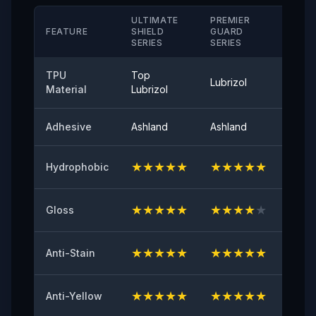
＞280（%）
ULTIMATE
PREMIER
STAN
FEATURE
SHIELD
GUARD
SERIE
SERIES
SERIES
Αντοχή στη Θερμοκρασία
-40°-120°
TPU
Top
Lubrizol
Cove
Material
Lubrizol
Αντοχή στην Αποκόλληση
≤0,35 (N/25mm)
Adhesive
Ashland
Ashland
Ashla
Γυαλάδα επιφάνειας 60°
94
★
★
★
★
★
★
★
★
★
★
★
★
Hydrophobic
Αρχική πρόσφυση
★
★
★
★
★
★
★
★
★
★
★
★
Gloss
≥8（N/25mm）
Αντίσταση στο κιτρίνισμα
★
★
★
★
★
★
★
★
★
★
★
★
Anti-Stain
≤2
★
★
★
★
★
★
★
★
★
★
★
★
Anti-Yellow
Δοκιμή κατά των χτυπημάτων από πέτρες
ΕΠΙΤΥΧΙΑ