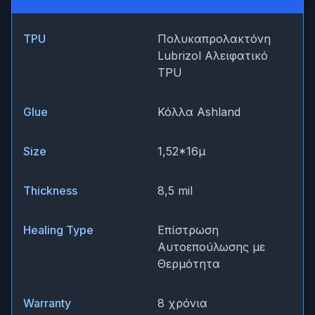
TPU
Πολυκαπρολακτόνη
Lubrizol Αλειφατικό
TPU
Glue
Κόλλα Ashland
Size
1,52*16μ
Thickness
8,5 mil
Healing Type
Επίστρωση
Αυτοεπούλωσης με
Θερμότητα
Warranty
8 χρόνια