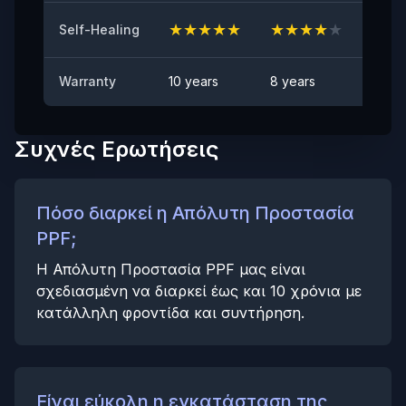
★
★
★
★
★
★
★
★
★
★
★
★
Self-Healing
Αντι-λεκιαστικό
Καμία ορατή κηλίδα
Warranty
10 years
8 years
6 yea
Συχνές Ερωτήσεις
Πόσο διαρκεί η Απόλυτη Προστασία
PPF;
Η Απόλυτη Προστασία PPF μας είναι
σχεδιασμένη να διαρκεί έως και 10 χρόνια με
κατάλληλη φροντίδα και συντήρηση.
Είναι εύκολη η εγκατάσταση της