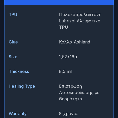
TPU
Πολυκαπρολακτόνη
Lubrizol Αλειφατικό
TPU
Glue
Κόλλα Ashland
Size
1,52*16μ
Thickness
8,5 mil
Healing Type
Επίστρωση
Αυτοεπούλωσης με
Θερμότητα
Warranty
8 χρόνια