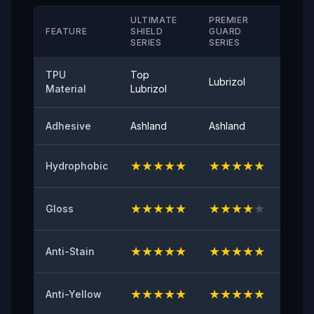
＞280（%）
ULTIMATE
PREMIER
STAN
FEATURE
SHIELD
GUARD
SERIE
SERIES
SERIES
Αντοχή στη Θερμοκρασία
-40°-120°
TPU
Top
Lubrizol
Cove
Material
Lubrizol
Αντοχή στην Αποκόλληση
≤0,35 (N/25mm)
Adhesive
Ashland
Ashland
Ashla
Γυαλάδα επιφάνειας 60°
94
★
★
★
★
★
★
★
★
★
★
★
★
Hydrophobic
Αρχική πρόσφυση
★
★
★
★
★
★
★
★
★
★
★
★
Gloss
≥8（N/25mm）
Αντίσταση στο κιτρίνισμα
★
★
★
★
★
★
★
★
★
★
★
★
Anti-Stain
≤2
★
★
★
★
★
★
★
★
★
★
★
★
Anti-Yellow
Δοκιμή κατά των χτυπημάτων από πέτρες
ΕΠΙΤΥΧΙΑ