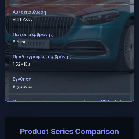
Αυτοεπούλωση
ΕΠΙΤΥΧΙΑ
Πάχος μεμβράνης
8,5 mil
Προδιαγραφές μεμβράνης
1,52*16μ
Εγγύηση
8 χρόνια
Ποσοστό επιμήκυνσης κατά τη θραύση (Φιλμ T P
U)
＞600%
Product Series Comparison
Ποσοστό επιμήκυνσης κατά τη θραύση (Σκληρή
επίστρωση/ M D)