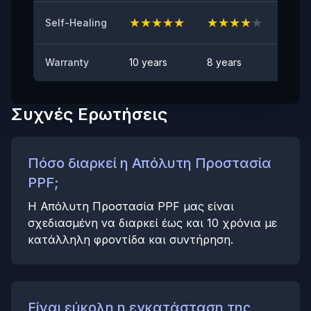
★
★
★
★
★
★
★
★
★
★
★
★
Self-Healing
Αντι-λεκιαστικό
Καμία ορατή κηλίδα
Warranty
10 years
8 years
6 yea
Συχνές Ερωτήσεις
Πόσο διαρκεί η Απόλυτη Προστασία
PPF;
Η Απόλυτη Προστασία PPF μας είναι
σχεδιασμένη να διαρκεί έως και 10 χρόνια με
κατάλληλη φροντίδα και συντήρηση.
Είναι εύκολη η εγκατάσταση της