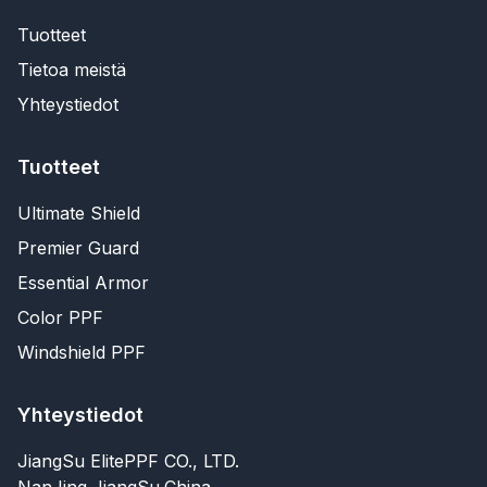
Tuotteet
Tietoa meistä
Yhteystiedot
Tuotteet
Ultimate Shield
Premier Guard
Essential Armor
Color PPF
Windshield PPF
Yhteystiedot
JiangSu ElitePPF CO., LTD.
NanJing,JiangSu,China