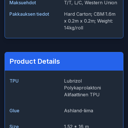
Maksuehdot
T/T, L/C, Western Union
Pakkauksen tiedot
Hard Carton; CBM:1.6m
x 0.2m x 0.2m; Weight:
14kg/roll
Product Details
TPU
Lubrizol
Polykaprolaktoni
Alifaattinen TPU
Glue
Ashland-liima
Size
1,52 * 16 m