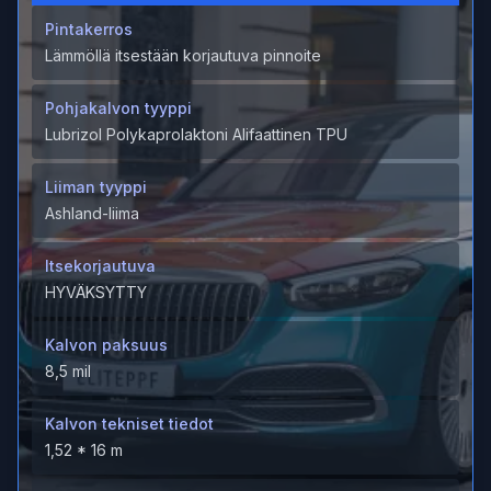
Pintakerros
Lämmöllä itsestään korjautuva pinnoite
Pohjakalvon tyyppi
Lubrizol Polykaprolaktoni Alifaattinen TPU
Liiman tyyppi
Ashland-liima
Itsekorjautuva
HYVÄKSYTTY
Kalvon paksuus
8,5 mil
Kalvon tekniset tiedot
1,52 * 16 m