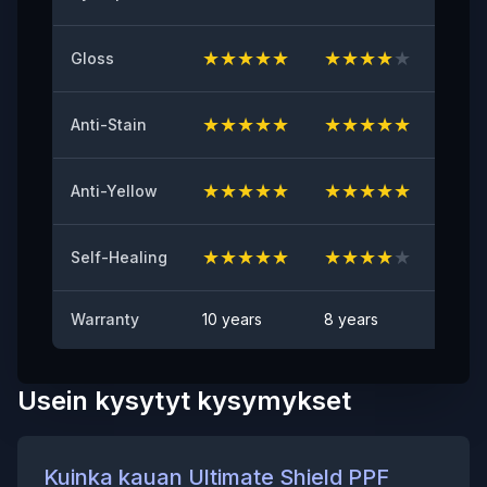
≥8（N/25mm）
★
★
★
★
★
★
★
★
★
★
★
★
Gloss
Kellastumisen kesto
≤2
★
★
★
★
★
★
★
★
★
★
★
★
Anti-Stain
Kivenhakkautumien kestävyyskoe
HYVÄKSYTTY
★
★
★
★
★
★
★
★
★
★
★
★
Anti-Yellow
Tahraantumisen esto
Ei näkyvää tahraa
★
★
★
★
★
★
★
★
★
★
★
★
Self-Healing
Warranty
10 years
8 years
6 yea
Usein kysytyt kysymykset
Kuinka kauan Ultimate Shield PPF