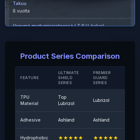
Takuu
8 vuotta
Venymä murtumispisteessä ( T P U-kalvo)
＞600 %
Venymä murtumispisteessä ( Kova pinnoite/ M D)
Product Series Comparison
＞280 (%)
Lämmönkestävyys
ULTIMATE
PREMIER
STAN
FEATURE
SHIELD
GUARD
-40°-120°
SERIE
SERIES
SERIES
Irtoamisvoima
TPU
Top
Lubrizol
Cove
≤0,35 (N/25mm)
Material
Lubrizol
60° pinnan kiilto
Adhesive
Ashland
Ashland
Ashla
94
★
★
★
★
★
★
★
★
★
★
★
★
Hydrophobic
Alkutartunta