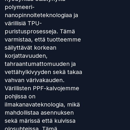
polymeeri-
nanopinnoiteteknologiaa ja
värillisiä TPU-
puristusprosesseja. Tämä
varmistaa, että tuotteemme
säilyttävät korkean
korjattavuuden,
tahraantumattomuuden ja
vettähylkivyyden sekä takaa
vahvan värivakauden.
Värillisten PPF-kalvojemme
pohjissa on
ilmakanavateknologia, mikä
mahdollistaa asennuksen
sekä märissä että kuivissa
olosuhteissa. Tämä