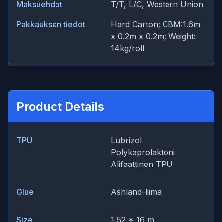
Maksuehdot
T/T, L/C, Western Union
Pakkauksen tiedot
Hard Carton; CBM:1.6m
x 0.2m x 0.2m; Weight:
14kg/roll
Product Details
TPU
Lubrizol
Polykaprolaktoni
Alifaattinen TPU
Glue
Ashland-liima
Size
1,52 * 16 m