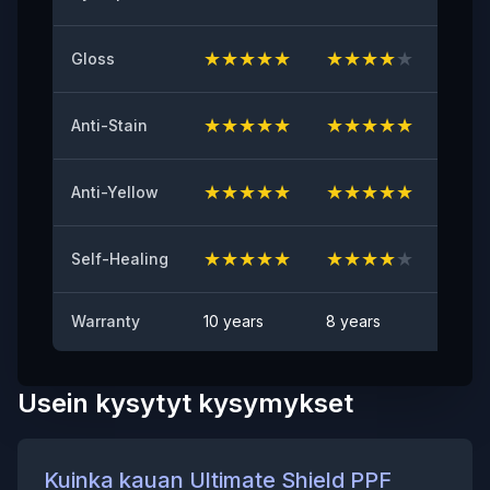
≥8（N/25mm）
★
★
★
★
★
★
★
★
★
★
★
★
Gloss
Kellastumisen kesto
≤2
★
★
★
★
★
★
★
★
★
★
★
★
Anti-Stain
Kivenhakkautumien kestävyyskoe
HYVÄKSYTTY
★
★
★
★
★
★
★
★
★
★
★
★
Anti-Yellow
Tahraantumisen esto
Ei näkyvää tahraa
★
★
★
★
★
★
★
★
★
★
★
★
Self-Healing
Warranty
10 years
8 years
6 yea
Usein kysytyt kysymykset
Kuinka kauan Ultimate Shield PPF