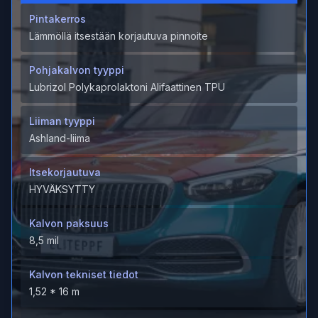
Pintakerros
Lämmöllä itsestään korjautuva pinnoite
Pohjakalvon tyyppi
Lubrizol Polykaprolaktoni Alifaattinen TPU
Liiman tyyppi
Ashland-liima
Itsekorjautuva
HYVÄKSYTTY
Kalvon paksuus
8,5 mil
Kalvon tekniset tiedot
1,52 * 16 m