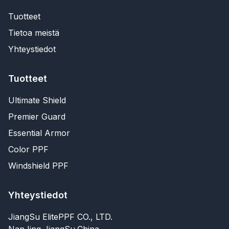
Tuotteet
Tietoa meistä
Yhteystiedot
Tuotteet
Ultimate Shield
Premier Guard
Essential Armor
Color PPF
Windshield PPF
Yhteystiedot
JiangSu ElitePPF CO., LTD.
NanJing,JiangSu,China