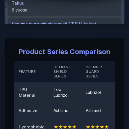
Takuu
8 vuotta
Venymä murtumispisteessä ( T P U-kalvo)
＞600 %
Venymä murtumispisteessä ( Kova pinnoite/ M D)
Product Series Comparison
＞280 (%)
Lämmönkestävyys
ULTIMATE
PREMIER
STAN
FEATURE
SHIELD
GUARD
-40°-120°
SERIE
SERIES
SERIES
Irtoamisvoima
TPU
Top
Lubrizol
Cove
≤0,35 (N/25mm)
Material
Lubrizol
60° pinnan kiilto
Adhesive
Ashland
Ashland
Ashla
94
★
★
★
★
★
★
★
★
★
★
★
★
Hydrophobic
Alkutartunta