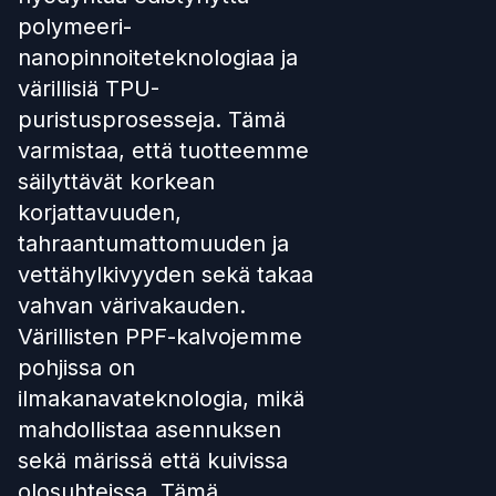
polymeeri-
nanopinnoiteteknologiaa ja
värillisiä TPU-
puristusprosesseja. Tämä
varmistaa, että tuotteemme
säilyttävät korkean
korjattavuuden,
tahraantumattomuuden ja
vettähylkivyyden sekä takaa
vahvan värivakauden.
Värillisten PPF-kalvojemme
pohjissa on
ilmakanavateknologia, mikä
mahdollistaa asennuksen
sekä märissä että kuivissa
olosuhteissa. Tämä