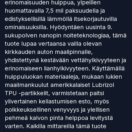
erinomaisuuden huippua, ylpeillen
huomattavalla 7,5 mil paksuudella ja
edistyksellisillä lämmöllä itsekorjautuvilla
ominaisuuksilla. Hyödyntäen uusinta 9.
sukupolven nanopin noiteteknologiaa, tämä
tuote lupaa vertaansa vailla olevan
kirkkauden auton maalipinnalle,
yhdistettynä kestävään vettähylkivyyteen ja
erinomaiseen lianhylkivyyteen. Käyttämällä
huippuluokan materiaaleja, mukaan lukien
maailmankuulut amerikkalaiset Lubrizol
TPU -partikkelit, varmistetaan paitsi
ylivertainen kellastumisen esto, myös
poikkeuksellinen venyvyys ja ylellisen
pehmeä kalvon pinta helppoa levitystä
varten. Kaikilla mittareilla tämä tuote