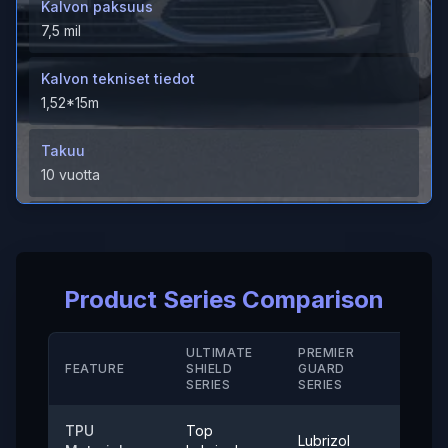
Kalvon paksuus
7,5 mil
Kalvon tekniset tiedot
1,52*15m
Takuu
10 vuotta
Venymä murtumispisteessä ( T P U-kalvo)
＞550%
Product Series Comparison
Venymä murtumispisteessä ( Kova pinnoite/ M D)
＞250（%）
ULTIMATE
PREMIER
STAN
Lämmönkestävyys
FEATURE
SHIELD
GUARD
SERIE
SERIES
SERIES
-40°-120°
TPU
Top
Irtoamisvoima
Lubrizol
Cove