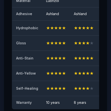
Material
Lubrizol
≤0,35 (N/25mm)
Adhesive
Ashland
Ashland
Ashla
60° pinnan kiilto
95
★
★
★
★
★
★
★
★
★
★
★
★
Hydrophobic
Alkutartunta
≥8（N/25mm）
★
★
★
★
★
★
★
★
★
★
★
★
Gloss
Kellastumisen kesto
≤2
★
★
★
★
★
★
★
★
★
★
★
★
Anti-Stain
Kivenhakkautumien kestävyyskoe
★
★
★
★
★
★
★
★
★
★
★
★
Anti-Yellow
HYVÄKSYTTY
Tahraantumisen esto
★
★
★
★
★
★
★
★
★
★
★
★
Self-Healing
Ei näkyvää tahraa
Warranty
10 years
8 years
6 yea