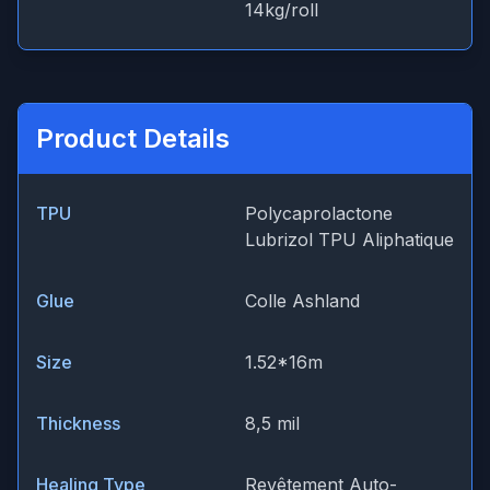
14kg/roll
Product Details
TPU
Polycaprolactone
Lubrizol TPU Aliphatique
Glue
Colle Ashland
Size
1.52*16m
Thickness
8,5 mil
Healing Type
Revêtement Auto-