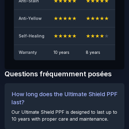
★
★
★
★
★
★
★
★
★
★
★
★
Anti-Stain
Test Anti-Éclats de Pierres
★
★
★
★
★
★
★
★
★
★
★
★
Anti-Yellow
CONFORME
Anti-taches
★
★
★
★
★
★
★
★
★
★
★
★
Self-Healing
Aucune tache visible
Warranty
10 years
8 years
6 yea
Questions fréquemment posées
How long does the Ultimate Shield PPF
last?
Our Ultimate Shield PPF is designed to last up to
10 years with proper care and maintenance.