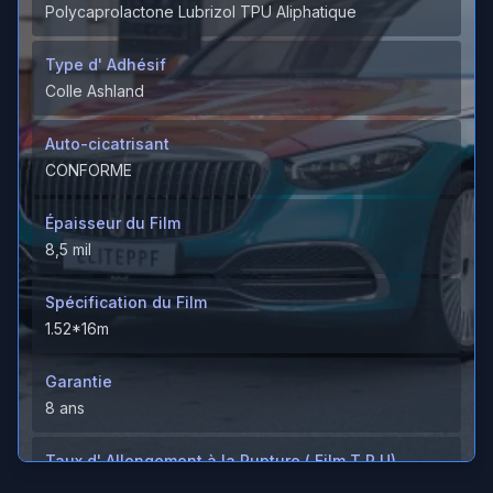
Polycaprolactone Lubrizol TPU Aliphatique
Type d' Adhésif
Colle Ashland
Auto-cicatrisant
CONFORME
Épaisseur du Film
8,5 mil
Spécification du Film
1.52*16m
Garantie
8 ans
Taux d' Allongement à la Rupture ( Film T P U)
＞600%