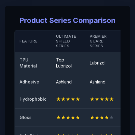
Taux d' Allongement à la Rupture ( Revêtement Dur/
Product Series Comparison
M D)
＞280（%）
ULTIMATE
PREMIER
STAN
Résistance à la Température
FEATURE
SHIELD
GUARD
SERIE
SERIES
SERIES
-40°-120°
TPU
Top
Adhérence au Pelage
Lubrizol
Cove
Material
Lubrizol
≤0,35（N/25mm）
Adhesive
Ashland
Ashland
Ashla
Brillance de Surface à 60°
94
★
★
★
★
★
★
★
★
★
★
★
★
Hydrophobic
Adhésif Initial
≥8（N/25mm）
★
★
★
★
★
★
★
★
★
★
★
★
Gloss
Résistance au Jaunissement
≤2