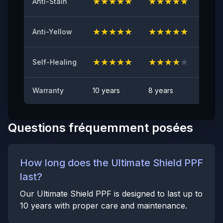
★
★
★
★
★
★
★
★
★
★
★
★
Anti-Stain
Test Anti-Éclats de Pierres
★
★
★
★
★
★
★
★
★
★
★
★
Anti-Yellow
CONFORME
Anti-taches
★
★
★
★
★
★
★
★
★
★
★
★
Self-Healing
Aucune tache visible
Warranty
10 years
8 years
6 yea
Questions fréquemment posées
How long does the Ultimate Shield PPF
last?
Our Ultimate Shield PPF is designed to last up to
10 years with proper care and maintenance.