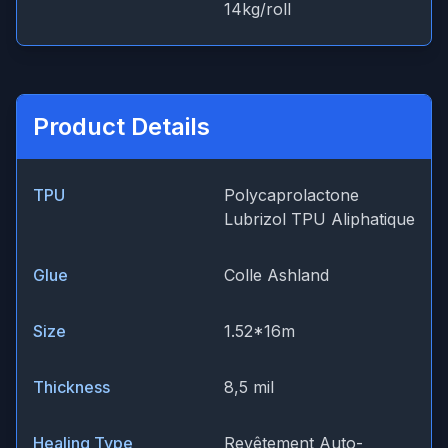
14kg/roll
Product Details
TPU
Polycaprolactone
Lubrizol TPU Aliphatique
Glue
Colle Ashland
Size
1.52*16m
Thickness
8,5 mil
Healing Type
Revêtement Auto-