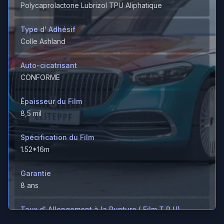
Polycaprolactone Lubrizol TPU Aliphatique
Type d' Adhésif
Colle Ashland
Auto-cicatrisant
CONFORME
Épaisseur du Film
8,5 mil
Spécification du Film
1.52*16m
Garantie
8 ans
Taux d' Allongement à la Rupture ( Film T P U)
＞600%