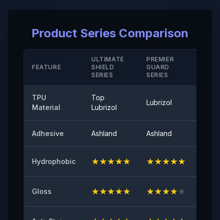
Taux d' Allongement à la Rupture ( Revêtement Dur/
Product Series Comparison
M D)
＞280（%）
ULTIMATE
PREMIER
STAN
Résistance à la Température
FEATURE
SHIELD
GUARD
SERIE
SERIES
SERIES
-40°-120°
TPU
Top
Adhérence au Pelage
Lubrizol
Cove
Material
Lubrizol
≤0,35（N/25mm）
Adhesive
Ashland
Ashland
Ashla
Brillance de Surface à 60°
94
★
★
★
★
★
★
★
★
★
★
★
★
Hydrophobic
Adhésif Initial
≥8（N/25mm）
★
★
★
★
★
★
★
★
★
★
★
★
Gloss
Résistance au Jaunissement
≤2