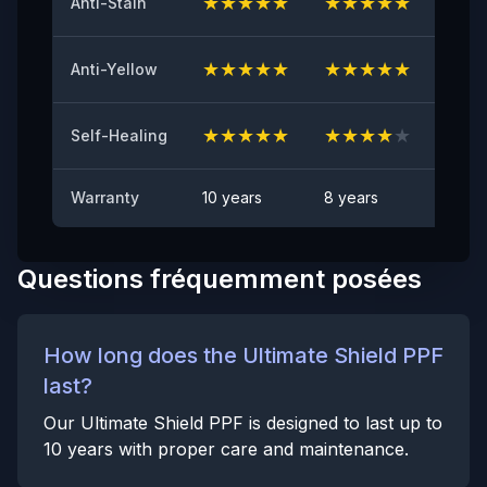
★
★
★
★
★
★
★
★
★
★
★
★
Anti-Stain
Test Anti-Éclats de Pierres
★
★
★
★
★
★
★
★
★
★
★
★
Anti-Yellow
CONFORME
Anti-taches
★
★
★
★
★
★
★
★
★
★
★
★
Self-Healing
Aucune tache visible
Warranty
10 years
8 years
6 yea
Questions fréquemment posées
How long does the Ultimate Shield PPF
last?
Our Ultimate Shield PPF is designed to last up to
10 years with proper care and maintenance.