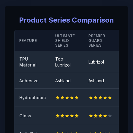
Taux d' Allongement à la Rupture ( Revêtement Dur/
Product Series Comparison
M D)
＞280（%）
ULTIMATE
PREMIER
STAN
Résistance à la Température
FEATURE
SHIELD
GUARD
SERIE
SERIES
SERIES
-40°-120°
TPU
Top
Adhérence au Pelage
Lubrizol
Cove
Material
Lubrizol
≤0,35（N/25mm）
Adhesive
Ashland
Ashland
Ashla
Brillance de Surface à 60°
94
★
★
★
★
★
★
★
★
★
★
★
★
Hydrophobic
Adhésif Initial
≥8（N/25mm）
★
★
★
★
★
★
★
★
★
★
★
★
Gloss
Résistance au Jaunissement
≤2