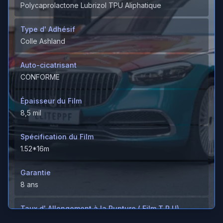
Polycaprolactone Lubrizol TPU Aliphatique
Type d' Adhésif
Colle Ashland
Auto-cicatrisant
CONFORME
Épaisseur du Film
8,5 mil
Spécification du Film
1.52*16m
Garantie
8 ans
Taux d' Allongement à la Rupture ( Film T P U)
＞600%