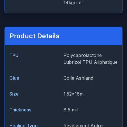
14kg/roll
Product Details
TPU
Polycaprolactone
Lubrizol TPU Aliphatique
Glue
Colle Ashland
Size
1.52*16m
Thickness
8,5 mil
Healing Type
Revêtement Auto-