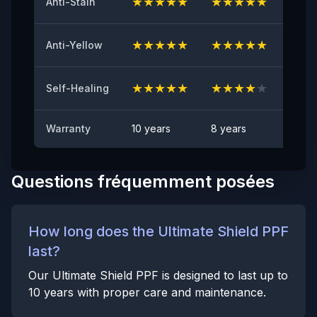
★
★
★
★
★
★
★
★
★
★
★
★
Anti-Stain
Test Anti-Éclats de Pierres
★
★
★
★
★
★
★
★
★
★
★
★
Anti-Yellow
CONFORME
Anti-taches
★
★
★
★
★
★
★
★
★
★
★
★
Self-Healing
Aucune tache visible
Warranty
10 years
8 years
6 yea
Questions fréquemment posées
How long does the Ultimate Shield PPF
last?
Our Ultimate Shield PPF is designed to last up to
10 years with proper care and maintenance.