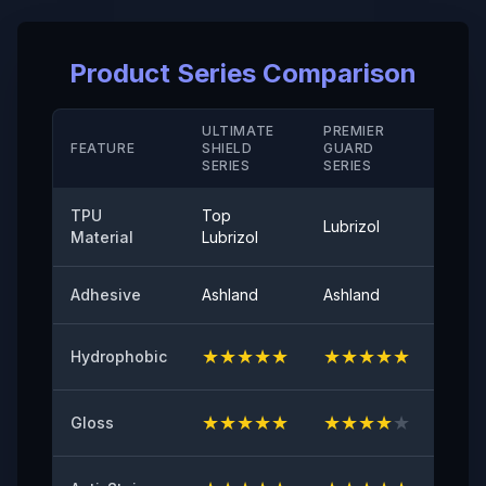
Taux d' Allongement à la Rupture ( Revêtement Dur/
Product Series Comparison
M D)
＞280（%）
ULTIMATE
PREMIER
STAN
Résistance à la Température
FEATURE
SHIELD
GUARD
SERIE
SERIES
SERIES
-40°-120°
TPU
Top
Adhérence au Pelage
Lubrizol
Cove
Material
Lubrizol
≤0,35（N/25mm）
Adhesive
Ashland
Ashland
Ashla
Brillance de Surface à 60°
94
★
★
★
★
★
★
★
★
★
★
★
★
Hydrophobic
Adhésif Initial
≥8（N/25mm）
★
★
★
★
★
★
★
★
★
★
★
★
Gloss
Résistance au Jaunissement
≤2