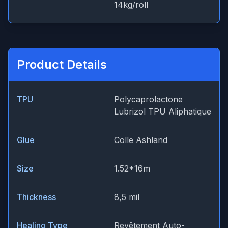
14kg/roll
Product Details
TPU
Polycaprolactone
Lubrizol TPU Aliphatique
Glue
Colle Ashland
Size
1.52*16m
Thickness
8,5 mil
Healing Type
Revêtement Auto-