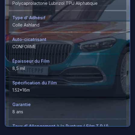
Polycaprolactone Lubrizol TPU Aliphatique
Type d' Adhésif
Colle Ashland
Auto-cicatrisant
CONFORME
Épaisseur du Film
8,5 mil
Spécification du Film
1.52*16m
Garantie
8 ans
Taux d' Allongement à la Rupture ( Film T P U)
＞600%