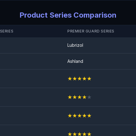
Test Anti-Éclats de Pierres
CONFORME
Product Series Comparison
SERIES
PREMIER GUARD SERIES
Lubrizol
Ashland
★
★
★
★
★
★
★
★
★
★
★
★
★
★
★
★
★
★
★
★