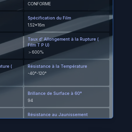
CONFORME
Spécification du Film
1.52*16m
Taux d' Allongement à la Rupture (
Film T P U)
＞600%
ture (
Résistance à la Température
-40°-120°
Brillance de Surface à 60°
94
Résistance au Jaunissement
≤2