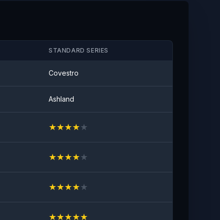
Anti-taches
Aucune tache visible
STANDARD SERIES
Covestro
Ashland
★
★
★
★
★
★
★
★
★
★
★
★
★
★
★
★
★
★
★
★