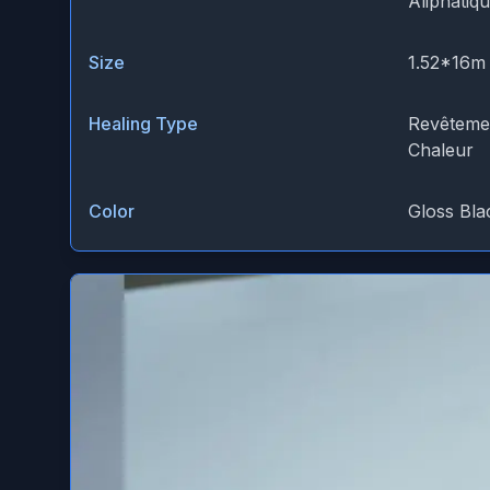
Aliphatiq
Size
1.52*16m
Healing Type
Revêtemen
Chaleur
Color
Gloss Bla