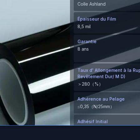
Colle Ashland
Épaisseur du Film
8,5 mil
Garantie
8 ans
Taux d' Allongement à la Rup
Revêtement Dur/ M D)
＞280（%）
Adhérence au Pelage
≤0,35（N/25mm）
Adhésif Initial
≥8（N/25mm）