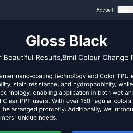
Accueil
Produi
Gloss Black
r Beautiful Results,8mil Colour Change P
ymer nano-coating technology and Color TPU e
lity, stain resistance, and hydrophobicity, while
technology, enabling application in both wet and
 Clear PPF users. With over 150 regular colors 
n be arranged promptly. Additionally, we introd
omers' unique needs.