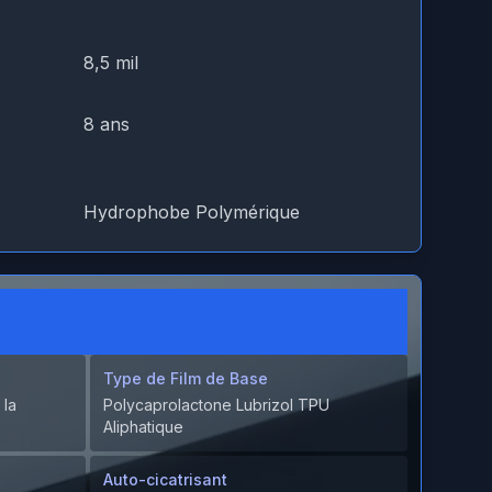
8,5 mil
8 ans
Hydrophobe Polymérique
Type de Film de Base
 la
Polycaprolactone Lubrizol TPU
Aliphatique
Auto-cicatrisant