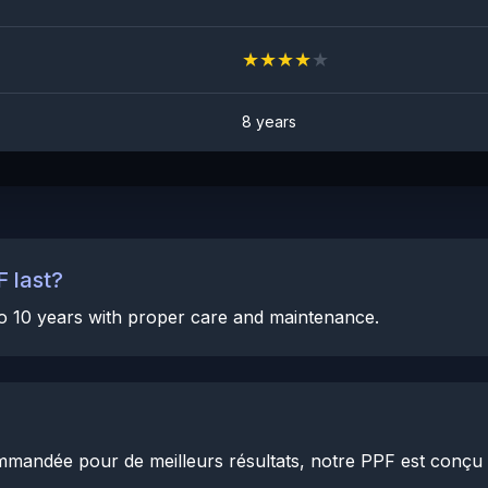
★
★
★
★
★
8 years
 last?
 to 10 years with proper care and maintenance.
commandée pour de meilleurs résultats, notre PPF est conçu p