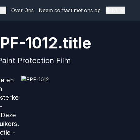
Over Ons
Neem contact met ons op
NL
PF-1012.title
aint Protection Film
ie en
n
 sterke
-
. Deze
uikers.
ctie -