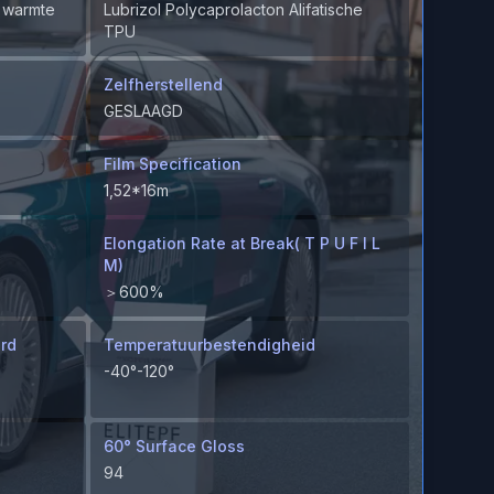
r warmte
Lubrizol Polycaprolacton Alifatische
TPU
Zelfherstellend
GESLAAGD
Film Specification
1,52*16m
Elongation Rate at Break( T P U F I L
M)
＞600%
ard
Temperatuurbestendigheid
-40°-120°
60° Surface Gloss
94