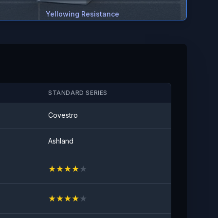
Yellowing Resistance
≤2
Anti-stain
Geen zichtbare vlek
STANDARD SERIES
Covestro
Ashland
★
★
★
★
★
★
★
★
★
★