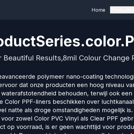
Home
Producten
ductSeries.color.P
r Beautiful Results,8mil Colour Change P
eavanceerde polymeer nano-coating technolog
 ervoor dat onze producten een hoog niveau va
 waterafstotendheid behouden, terwijl ook een
ze Color PPF-liners beschikken over luchtkanaal
el natte als droge omstandigheden mogelijk is
 voor zowel Color PVC Vinyl als Clear PPF gebr
t op voorraad, is er geen wachttijd voor produ