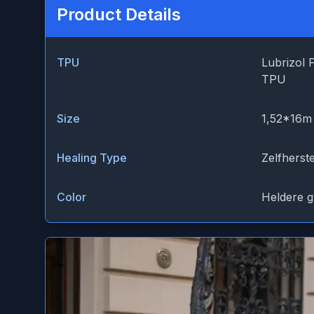
Product Details
TPU
Lubrizol 
TPU
Size
1,52*16m
Healing Type
Zelfherst
Color
Heldere g