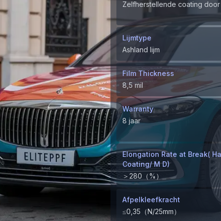
Zelfherstellende coating doo
Lijmtype
Ashland lijm
Film Thickness
8,5 mil
Warranty
8 jaar
Elongation Rate at Break( H
Coating/ M D)
＞280（%）
Afpelkleefkracht
≤0,35（N/25mm）