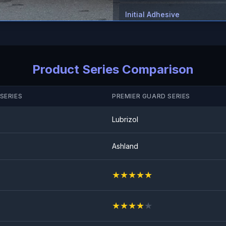
Initial Adhesive
≥8（N/25mm）
Anti Rock Chips Test
GESLAAGD
Product Series Comparison
SERIES
PREMIER GUARD SERIES
Lubrizol
Ashland
★
★
★
★
★
★
★
★
★
★