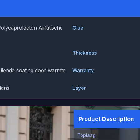
Polycaprolacton Alifatische
Glue
Thickness
ellende coating door warmte
Warranty
lans
Layer
Product Description
Toplaag