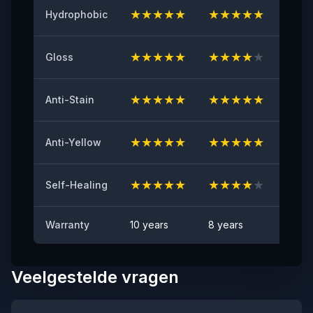
★
★
★
★
★
★
★
★
★
★
★
★
Hydrophobic
Initial Adhesive
≥8（N/25mm）
★
★
★
★
★
★
★
★
★
★
★
★
Gloss
Yellowing Resistance
≤2
★
★
★
★
★
★
★
★
★
★
★
★
Anti-Stain
Anti Rock Chips Test
GESLAAGD
★
★
★
★
★
★
★
★
★
★
★
★
Anti-Yellow
Anti-stain
Geen zichtbare vlek
★
★
★
★
★
★
★
★
★
★
★
★
Self-Healing
Warranty
10 years
8 years
6 yea
Veelgestelde vragen