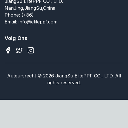
JiangSu ElitePPF CO., LTD.
NanJing,JiangSu,China
Phone: (+86)
Email: info@eliteppf.com
Volg Ons
Auteursrecht
©
2026
JiangSu ElitePPF CO., LTD. All
rights reserved.