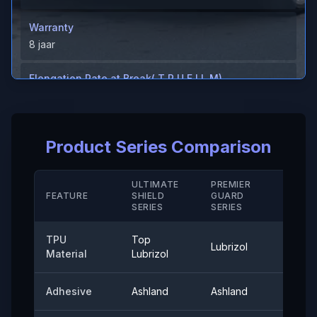
Warranty
8 jaar
Elongation Rate at Break( T P U F I L M)
＞600%
Elongation Rate at Break( Hard Coating/ M D)
Product Series Comparison
＞280（%）
Temperatuurbestendigheid
ULTIMATE
PREMIER
STAN
FEATURE
SHIELD
GUARD
-40°-120°
SERIE
SERIES
SERIES
Afpelkleefkracht
TPU
Top
Lubrizol
Cove
≤0,35（N/25mm）
Material
Lubrizol
60° Surface Gloss
Adhesive
Ashland
Ashland
Ashla
94