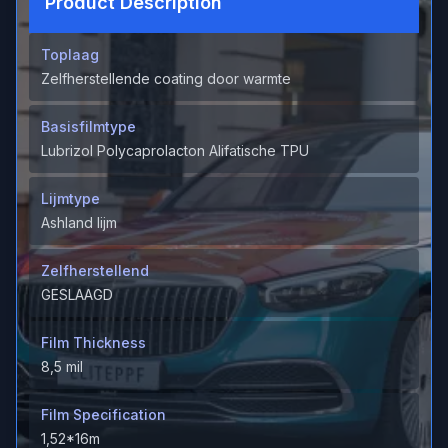
Product Description
Toplaag
Zelfherstellende coating door warmte
Basisfilmtype
Lubrizol Polycaprolacton Alifatische TPU
Lijmtype
Ashland lijm
Zelfherstellend
GESLAAGD
Film Thickness
8,5 mil
Film Specification
1,52*16m