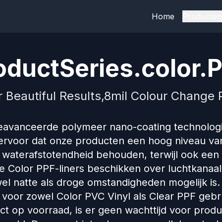
Home
Producten
ductSeries.color.P
r Beautiful Results,8mil Colour Change P
eavanceerde polymeer nano-coating technolog
 ervoor dat onze producten een hoog niveau va
 waterafstotendheid behouden, terwijl ook een
ze Color PPF-liners beschikken over luchtkanaal
el natte als droge omstandigheden mogelijk is
 voor zowel Color PVC Vinyl als Clear PPF gebr
t op voorraad, is er geen wachttijd voor produ