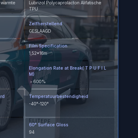
r warmte
Lubrizol Polycaprolacton Alifatische
TPU
Zelfherstellend
GESLAAGD
Film Specification
1,52*16m
Elongation Rate at Break( T P U F I L
M)
＞600%
ard
Temperatuurbestendigheid
-40°-120°
60° Surface Gloss
94