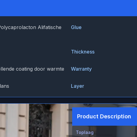
Polycaprolacton Alifatische
Glue
Thickness
ellende coating door warmte
Warranty
lans
Layer
Product Description
Toplaag