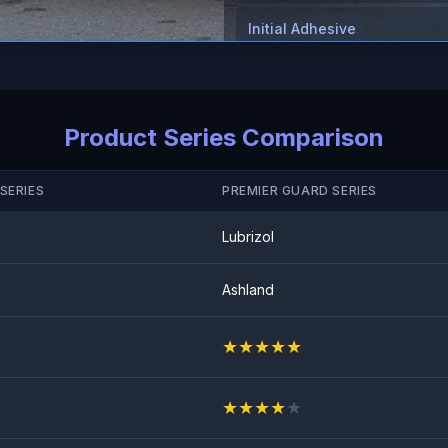
Initial Adhesive
≥8（N/25mm）
Anti Rock Chips Test
GESLAAGD
Product Series Comparison
SERIES
PREMIER GUARD SERIES
Lubrizol
Ashland
★
★
★
★
★
★
★
★
★
★