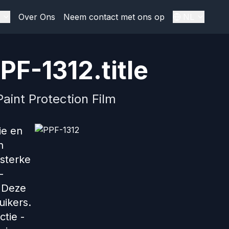
Over Ons
Neem contact met ons op
NL
PF-1312.title
aint Protection Film
ie en
n
 sterke
-
. Deze
uikers.
ctie -