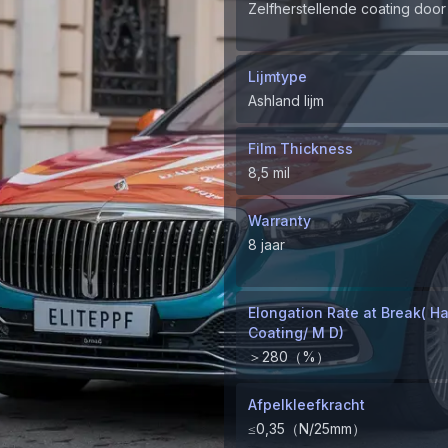
Zelfherstellende coating doo
Lijmtype
Ashland lijm
Film Thickness
8,5 mil
Warranty
8 jaar
Elongation Rate at Break( H
Coating/ M D)
＞280（%）
Afpelkleefkracht
≤0,35（N/25mm）