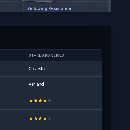
Yellowing Resistance
≤2
Anti-stain
Geen zichtbare vlek
STANDARD SERIES
Covestro
Ashland
★
★
★
★
★
★
★
★
★
★