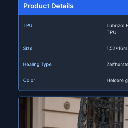
Product Details
TPU
Lubrizol 
TPU
Size
1,52*16m
Healing Type
Zelfherst
Color
Heldere g