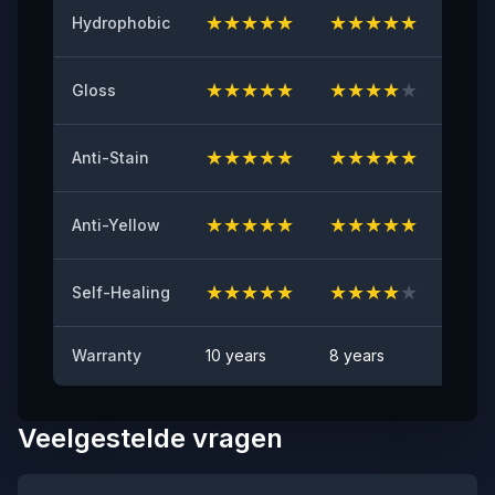
★
★
★
★
★
★
★
★
★
★
★
★
Hydrophobic
Initial Adhesive
≥8（N/25mm）
★
★
★
★
★
★
★
★
★
★
★
★
Gloss
Yellowing Resistance
≤2
★
★
★
★
★
★
★
★
★
★
★
★
Anti-Stain
Anti Rock Chips Test
GESLAAGD
★
★
★
★
★
★
★
★
★
★
★
★
Anti-Yellow
Anti-stain
Geen zichtbare vlek
★
★
★
★
★
★
★
★
★
★
★
★
Self-Healing
Warranty
10 years
8 years
6 yea
Veelgestelde vragen