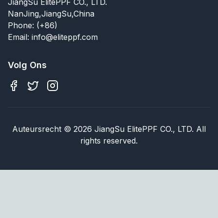
JiangSu ElitePPF CO., LTD.
NanJing,JiangSu,China
Phone: (+86)
Email: info@eliteppf.com
Volg Ons
Auteursrecht
©
2026
JiangSu ElitePPF CO., LTD. All
rights reserved.