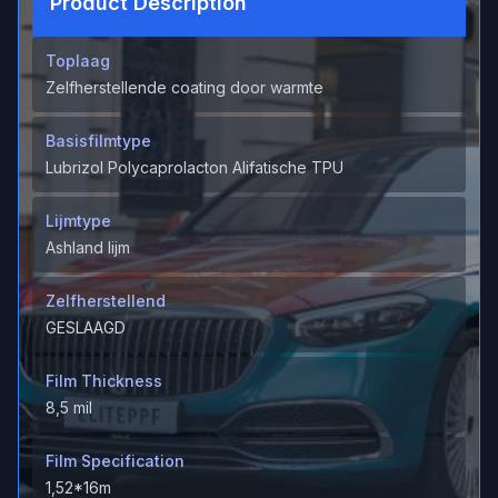
Product Description
Toplaag
Zelfherstellende coating door warmte
Basisfilmtype
Lubrizol Polycaprolacton Alifatische TPU
Lijmtype
Ashland lijm
Zelfherstellend
GESLAAGD
Film Thickness
8,5 mil
Film Specification
1,52*16m