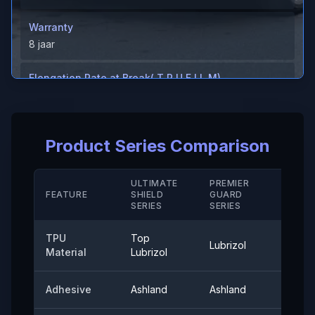
Warranty
8 jaar
Elongation Rate at Break( T P U F I L M)
＞600%
Elongation Rate at Break( Hard Coating/ M D)
Product Series Comparison
＞280（%）
Temperatuurbestendigheid
ULTIMATE
PREMIER
STAN
FEATURE
SHIELD
GUARD
-40°-120°
SERIE
SERIES
SERIES
Afpelkleefkracht
TPU
Top
Lubrizol
Cove
≤0,35（N/25mm）
Material
Lubrizol
60° Surface Gloss
Adhesive
Ashland
Ashland
Ashla
94