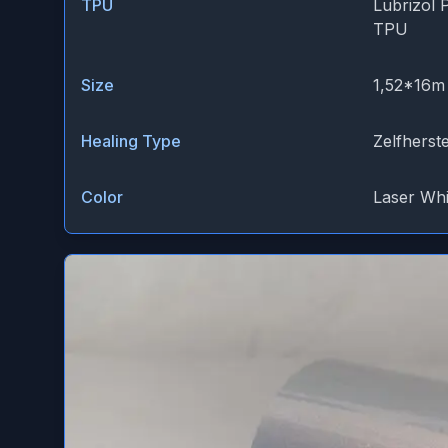
TPU
Lubrizol 
TPU
Size
1,52*16m
Healing Type
Zelfherst
Color
Laser Whi