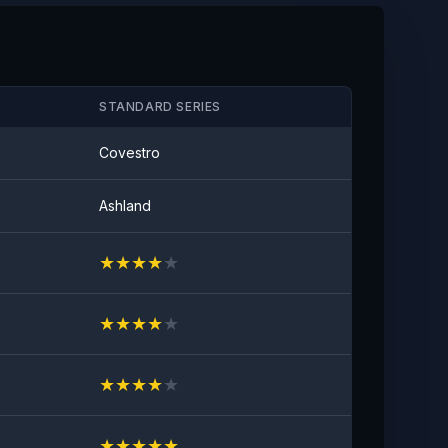
Anti-stain
Geen zichtbare vlek
STANDARD SERIES
Covestro
Ashland
★
★
★
★
★
★
★
★
★
★
★
★
★
★
★
★
★
★
★
★