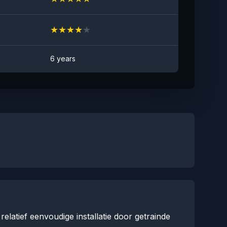
★
★
★
★
★
6 years
latief eenvoudige installatie door getrainde