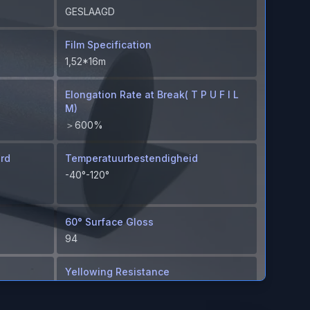
GESLAAGD
Film Specification
1,52*16m
Elongation Rate at Break( T P U F I L
M)
＞600%
ard
Temperatuurbestendigheid
-40°-120°
60° Surface Gloss
94
Yellowing Resistance
≤2