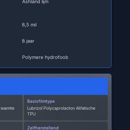
Ashland lijm
8,5 mil
8 jaar
Polymere hydrofoob
Basisfilmtype
r warmte
Lubrizol Polycaprolacton Alifatische
TPU
Zelfherstellend