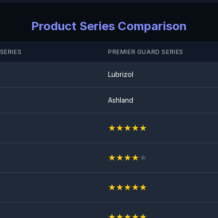
Anti Rock Chips Test
GESLAAGD
Product Series Comparison
SERIES
PREMIER GUARD SERIES
Lubrizol
Ashland
★
★
★
★
★
★
★
★
★
★
★
★
★
★
★
★
★
★
★
★