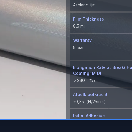
Ashland lijm
Film Thickness
8,5 mil
Warranty
8 jaar
Elongation Rate at Break( H
Coating/ M D)
＞280（%）
Afpelkleefkracht
≤0,35（N/25mm）
Initial Adhesive
≥8（N/25mm）