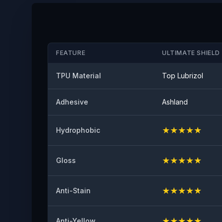
FEATURE
ULTIMATE SHIELD 
TPU Material
Top Lubrizol
Adhesive
Ashland
★
★
★
★
★
Hydrophobic
★
★
★
★
★
Gloss
★
★
★
★
★
Anti-Stain
★
★
★
★
★
Anti-Yellow