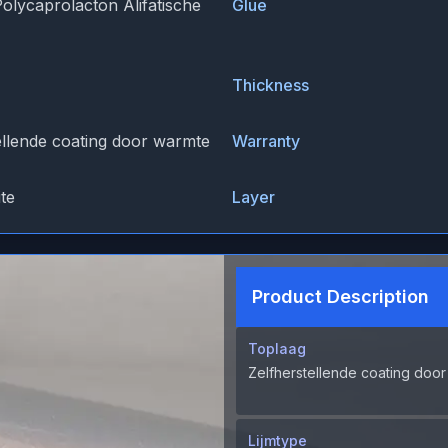
Polycaprolacton Alifatische
Glue
Thickness
ellende coating door warmte
Warranty
te
Layer
Product Description
Toplaag
Zelfherstellende coating doo
Lijmtype