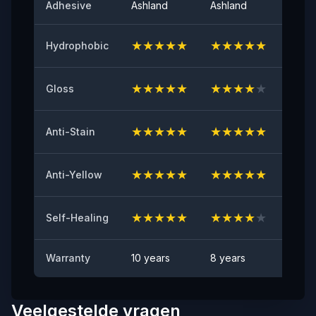
Adhesive
Ashland
Ashland
Ashla
94
★
★
★
★
★
★
★
★
★
★
★
★
Hydrophobic
Initial Adhesive
≥8（N/25mm）
★
★
★
★
★
★
★
★
★
★
★
★
Gloss
Yellowing Resistance
≤2
★
★
★
★
★
★
★
★
★
★
★
★
Anti-Stain
Anti Rock Chips Test
GESLAAGD
★
★
★
★
★
★
★
★
★
★
★
★
Anti-Yellow
Anti-stain
Geen zichtbare vlek
★
★
★
★
★
★
★
★
★
★
★
★
Self-Healing
Warranty
10 years
8 years
6 yea
Veelgestelde vragen