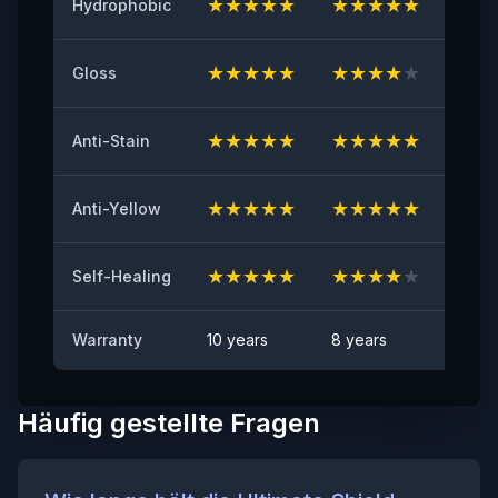
★
★
★
★
★
★
★
★
★
★
★
★
Hydrophobic
Anfängliche Haftung
≥8（N/25mm）
★
★
★
★
★
★
★
★
★
★
★
★
Gloss
Vergilbungsbeständigkeit
≤2
★
★
★
★
★
★
★
★
★
★
★
★
Anti-Stain
Steinschlagtest
BESTANDEN
★
★
★
★
★
★
★
★
★
★
★
★
Anti-Yellow
Fleckenbeständigkeit
Keine sichtbaren Flecken
★
★
★
★
★
★
★
★
★
★
★
★
Self-Healing
Warranty
10 years
8 years
6 yea
Häufig gestellte Fragen