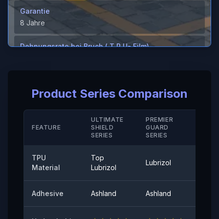
Garantie
8 Jahre
Dehnungsrate bei Bruch ( T P U- Film)
＞530%
Dehnungsrate bei Bruch ( Hartbeschichtung/ M D)
Product Series Comparison
＞230（%）
Temperaturbeständigkeit
ULTIMATE
PREMIER
STAN
FEATURE
SHIELD
GUARD
-40°-120°
SERIE
SERIES
SERIES
Schälhaftung
TPU
Top
Lubrizol
Cove
≤0,35（N/25mm）
Material
Lubrizol
60° Oberflächenglanz
Adhesive
Ashland
Ashland
Ashla
≤20