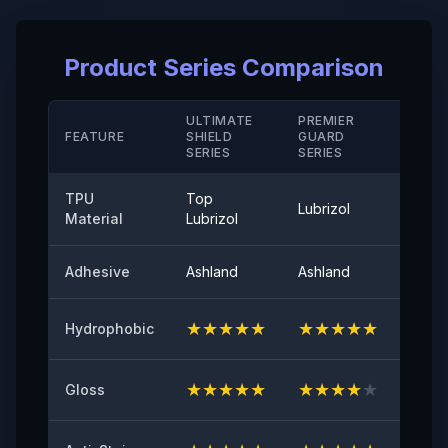
Taux d' Allongement à la Rupture ( Revêtement Dur/
Product Series Comparison
M D)
＞280（%）
ULTIMATE
PREMIER
STAN
Résistance à la Température
FEATURE
SHIELD
GUARD
SERIE
SERIES
SERIES
-40°-120°
TPU
Top
Adhérence au Pelage
Lubrizol
Cove
Material
Lubrizol
≤0,35（N/25mm）
Adhesive
Ashland
Ashland
Ashla
Brillance de Surface à 60°
94
★
★
★
★
★
★
★
★
★
★
★
★
Hydrophobic
Adhésif Initial
≥8（N/25mm）
★
★
★
★
★
★
★
★
★
★
★
★
Gloss
Résistance au Jaunissement
≤2