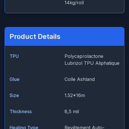
14kg/roll
Product Details
TPU
Polycaprolactone
Lubrizol TPU Aliphatique
Glue
Colle Ashland
Size
1.52*16m
Thickness
8,5 mil
Healing Type
Revêtement Auto-