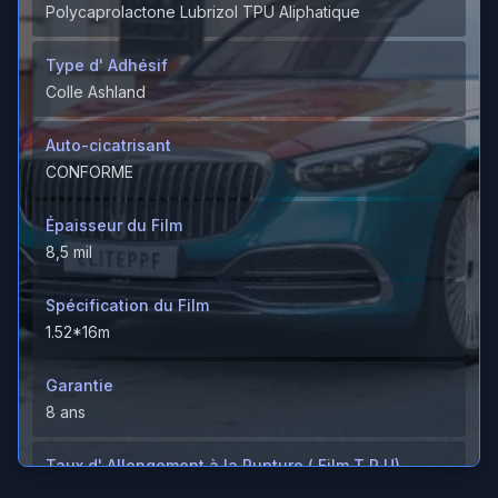
Polycaprolactone Lubrizol TPU Aliphatique
Type d' Adhésif
Colle Ashland
Auto-cicatrisant
CONFORME
Épaisseur du Film
8,5 mil
Spécification du Film
1.52*16m
Garantie
8 ans
Taux d' Allongement à la Rupture ( Film T P U)
＞600%