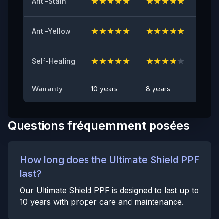
★
★
★
★
★
★
★
★
★
★
★
★
Anti-Stain
Test Anti-Éclats de Pierres
★
★
★
★
★
★
★
★
★
★
★
★
Anti-Yellow
CONFORME
Anti-taches
★
★
★
★
★
★
★
★
★
★
★
★
Self-Healing
Aucune tache visible
Warranty
10 years
8 years
6 yea
Questions fréquemment posées
How long does the Ultimate Shield PPF
last?
Our Ultimate Shield PPF is designed to last up to
10 years with proper care and maintenance.